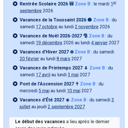
er
Rentrée Scolaire 2026 🎒
Zone B
: le mardi
1
septembre
2026
Vacances de la Toussaint 2026 🎃
Zone B
: du
samedi
17 octobre
au lundi
2 novembre
2026
Vacances de Noël 2026-2027 🎅
Zone B
: du
samedi
19 décembre
2026 au lundi
4 janvier
2027
Vacances d’Hiver 2027 ❄️
Zone B
: du samedi
20 février
au lundi
8 mars
2027
Vacances de Printemps 2027 🌷
Zone B
: du
samedi
17 avril
au lundi
3 mai
2027
Pont de l’Ascension 2027 ✝️
Zone B
: du
mercredi
5 mai
au lundi
10 mai
2027
Vacances d’Été 2027 ☀️
Zone B
: du samedi
3
juillet
au jeudi
2 septembre 2027
Le début des vacances
a lieu après le dernier