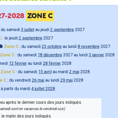
027-2028
ZONE C
 du samedi
3 juillet
au jeudi
2 septembre
2027
C
: le jeudi
2 septembre
2027
🎃
Zone C
: du samedi
23 octobre
au lundi
8 novembre
2027
Zone C
: du samedi
18 décembre
2027 au lundi
3 janvier
2028
amedi
12 février
au lundi
28 février
2028

Zone C
: du samedi
15 avril
au mardi
2 mai
2028
e C
: du vendredi
26 mai
au lundi
29 mai
2028
 à partir du mardi
4 juillet 2028
ieu après le dernier cours des jours indiqués.
e samedi sont en vacances le vendredi soir)
u le matin des jours indiqués.