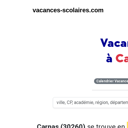
vacances-scolaires.com
Vaca
à
C
Calendrier Vacanc
Carnas (30260)
se trouve en