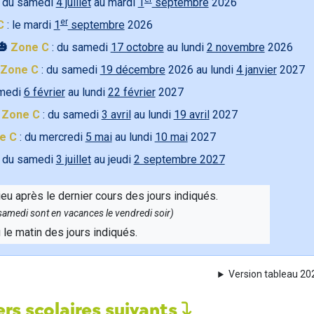
 du samedi
4 juillet
au mardi
1
septembre
2026
er
C
: le mardi
1
septembre
2026
🎃
Zone C
: du samedi
17 octobre
au lundi
2 novembre
2026
Zone C
: du samedi
19 décembre
2026 au lundi
4 janvier
2027
amedi
6 février
au lundi
22 février
2027

Zone C
: du samedi
3 avril
au lundi
19 avril
2027
e C
: du mercredi
5 mai
au lundi
10 mai
2027
 du samedi
3 juillet
au jeudi
2 septembre 2027
ieu après le dernier cours des jours indiqués.
e samedi sont en vacances le vendredi soir)
u le matin des jours indiqués.
Version tableau 2
rs scolaires suivants