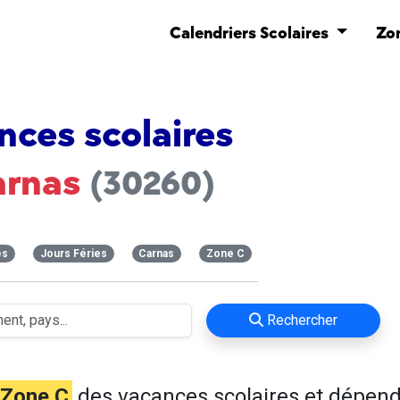
Calendriers Scolaires
Zo
nces scolaires
arnas
(30260)
es
Jours Féries
Carnas
Zone C
Rechercher
Zone C
des vacances scolaires et dépen