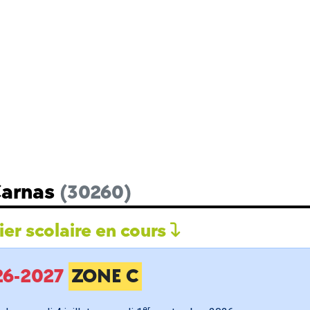
Carnas
(30260)
er scolaire en cours
026-2027
ZONE C
er