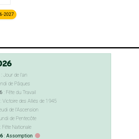
26-2027
026
: Jour de l'an
undi de Pâques
6
: Fête du Travail
: Victoire des Alliés de 1945
eudi de l'Ascension
undi de Pentecôte
: Fête Nationale
26
: Assomption