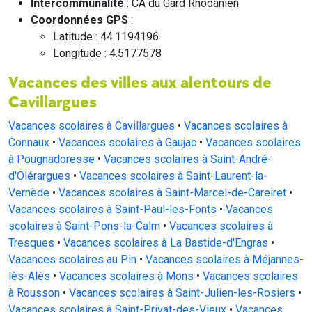
Intercommunalité
: CA du Gard Rhodanien
Coordonnées GPS
:
Latitude : 44.1194196
Longitude : 4.5177578
Vacances des villes aux alentours de
Cavillargues
Vacances scolaires à Cavillargues
•
Vacances scolaires à
Connaux
•
Vacances scolaires à Gaujac
•
Vacances scolaires
à Pougnadoresse
•
Vacances scolaires à Saint-André-
d'Olérargues
•
Vacances scolaires à Saint-Laurent-la-
Vernède
•
Vacances scolaires à Saint-Marcel-de-Careiret
•
Vacances scolaires à Saint-Paul-les-Fonts
•
Vacances
scolaires à Saint-Pons-la-Calm
•
Vacances scolaires à
Tresques
•
Vacances scolaires à La Bastide-d'Engras
•
Vacances scolaires au Pin
•
Vacances scolaires à Méjannes-
lès-Alès
•
Vacances scolaires à Mons
•
Vacances scolaires
à Rousson
•
Vacances scolaires à Saint-Julien-les-Rosiers
•
Vacances scolaires à Saint-Privat-des-Vieux
•
Vacances