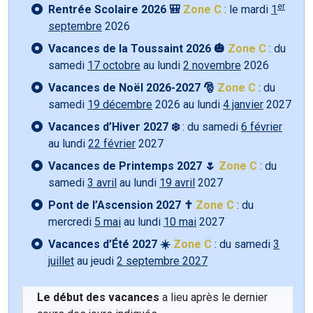
er
Rentrée Scolaire 2026 🎒
Zone C
: le mardi
1
septembre
2026
Vacances de la Toussaint 2026 🎃
Zone C
: du
samedi
17 octobre
au lundi
2 novembre
2026
Vacances de Noël 2026-2027 🎅
Zone C
: du
samedi
19 décembre
2026 au lundi
4 janvier
2027
Vacances d’Hiver 2027 ❄️
: du samedi
6 février
au lundi
22 février
2027
Vacances de Printemps 2027 🌷
Zone C
: du
samedi
3 avril
au lundi
19 avril
2027
Pont de l’Ascension 2027 ✝️
Zone C
: du
mercredi
5 mai
au lundi
10 mai
2027
Vacances d’Été 2027 ☀️
Zone C
: du samedi
3
juillet
au jeudi
2 septembre 2027
Le début des vacances
a lieu après le dernier