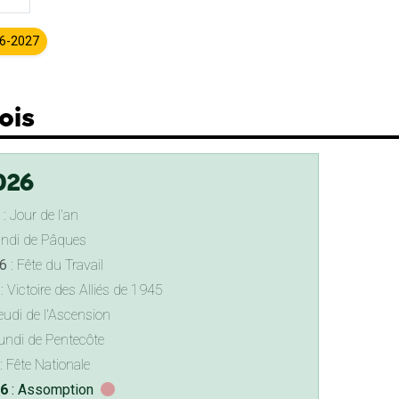
26-2027
ois
026
: Jour de l'an
undi de Pâques
6
: Fête du Travail
: Victoire des Alliés de 1945
eudi de l'Ascension
undi de Pentecôte
: Fête Nationale
26
: Assomption