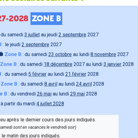
027-2028
ZONE B
 du samedi
3 juillet
au jeudi
2 septembre
2027
B
: le jeudi
2 septembre
2027
🎃
Zone B
: du samedi
23 octobre
au lundi
8 novembre
2027
Zone B
: du samedi
18 décembre
2027 au lundi
3 janvier
2028
B
: du samedi
5 février
au lundi
21 février
2028

Zone B
: du samedi
8 avril
au lundi
24 avril
2028
e B
: du vendredi
26 mai
au lundi
29 mai
2028
 à partir du mardi
4 juillet 2028
ieu après le dernier cours des jours indiqués.
e samedi sont en vacances le vendredi soir)
u le matin des jours indiqués.