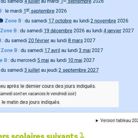
 du samedi
4 juillet
au mardi
1
septembre
2026
er
B
: le mardi
1
septembre
2026
🎃
Zone B
: du samedi
17 octobre
au lundi
2 novembre
2026
Zone B
: du samedi
19 décembre
2026 au lundi
4 janvier
2027
B
: du samedi
20 février
au lundi
8 mars
2027

Zone B
: du samedi
17 avril
au lundi
3 mai
2027
e B
: du mercredi
5 mai
au lundi
10 mai
2027
 du samedi
3 juillet
au jeudi
2 septembre 2027
ieu après le dernier cours des jours indiqués.
e samedi sont en vacances le vendredi soir)
u le matin des jours indiqués.
Version tableau 2
rs scolaires suivants