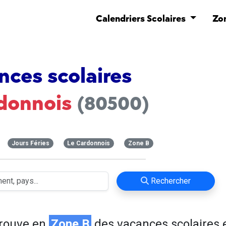
Calendriers Scolaires
Zo
nces scolaires
donnois
(80500)
Jours Féries
Le Cardonnois
Zone B
Rechercher
trouve en
Zone B
des vacances scolaires 