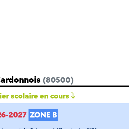
Cardonnois
(80500)
er scolaire en cours
026-2027
ZONE B
er