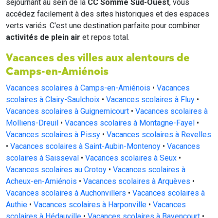
séjournant au sein de la
CC Somme Sud-Ouest
, vous
accédez facilement à des sites historiques et des espaces
verts variés. C'est une destination parfaite pour combiner
activités de plein air
et repos total.
Vacances des villes aux alentours de
Camps-en-Amiénois
Vacances scolaires à Camps-en-Amiénois
•
Vacances
scolaires à Clairy-Saulchoix
•
Vacances scolaires à Fluy
•
Vacances scolaires à Guignemicourt
•
Vacances scolaires à
Molliens-Dreuil
•
Vacances scolaires à Montagne-Fayel
•
Vacances scolaires à Pissy
•
Vacances scolaires à Revelles
•
Vacances scolaires à Saint-Aubin-Montenoy
•
Vacances
scolaires à Saisseval
•
Vacances scolaires à Seux
•
Vacances scolaires au Crotoy
•
Vacances scolaires à
Acheux-en-Amiénois
•
Vacances scolaires à Arquèves
•
Vacances scolaires à Auchonvillers
•
Vacances scolaires à
Authie
•
Vacances scolaires à Harponville
•
Vacances
scolaires à Hédauville
•
Vacances scolaires à Bayencourt
•