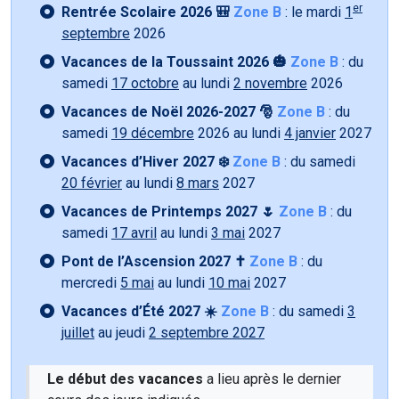
er
Rentrée Scolaire 2026 🎒
Zone B
: le mardi
1
septembre
2026
Vacances de la Toussaint 2026 🎃
Zone B
: du
samedi
17 octobre
au lundi
2 novembre
2026
Vacances de Noël 2026-2027 🎅
Zone B
: du
samedi
19 décembre
2026 au lundi
4 janvier
2027
Vacances d’Hiver 2027 ❄️
Zone B
: du samedi
20 février
au lundi
8 mars
2027
Vacances de Printemps 2027 🌷
Zone B
: du
samedi
17 avril
au lundi
3 mai
2027
Pont de l’Ascension 2027 ✝️
Zone B
: du
mercredi
5 mai
au lundi
10 mai
2027
Vacances d’Été 2027 ☀️
Zone B
: du samedi
3
juillet
au jeudi
2 septembre 2027
Le début des vacances
a lieu après le dernier