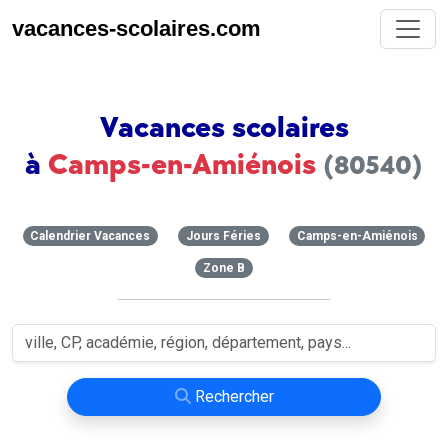
vacances-scolaires.com
Vacances scolaires
à
Camps-en-Amiénois
(80540)
Calendrier Vacances
Jours Féries
Camps-en-Amiénois
Zone B
Rechercher