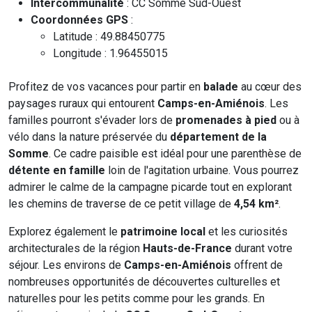
Intercommunalité
: CC Somme Sud-Ouest
Coordonnées GPS
:
Latitude : 49.88450775
Longitude : 1.96455015
Profitez de vos vacances pour partir en
balade
au cœur des
paysages ruraux qui entourent
Camps-en-Amiénois
. Les
familles pourront s'évader lors de
promenades à pied
ou à
vélo dans la nature préservée du
département de la
Somme
. Ce cadre paisible est idéal pour une parenthèse de
détente en famille
loin de l'agitation urbaine. Vous pourrez
admirer le calme de la campagne picarde tout en explorant
les chemins de traverse de ce petit village de
4,54 km²
.
Explorez également le
patrimoine local
et les curiosités
architecturales de la région
Hauts-de-France
durant votre
séjour. Les environs de
Camps-en-Amiénois
offrent de
nombreuses opportunités de découvertes culturelles et
naturelles pour les petits comme pour les grands. En