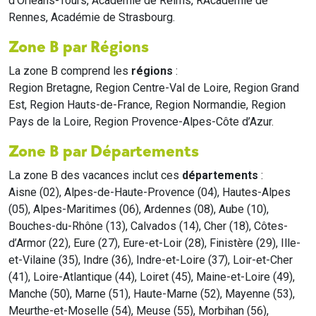
d'Orléans-Tours, Académie de Reims, RAcadémie de
Rennes, Académie de Strasbourg.
Zone B par Régions
La zone B comprend les
régions
:
Region Bretagne, Region Centre-Val de Loire, Region Grand
Est, Region Hauts-de-France, Region Normandie, Region
Pays de la Loire, Region Provence-Alpes-Côte d’Azur.
Zone B par Départements
La zone B des vacances inclut ces
départements
:
Aisne (02), Alpes-de-Haute-Provence (04), Hautes-Alpes
(05), Alpes-Maritimes (06), Ardennes (08), Aube (10),
Bouches-du-Rhône (13), Calvados (14), Cher (18), Côtes-
d’Armor (22), Eure (27), Eure-et-Loir (28), Finistère (29), Ille-
et-Vilaine (35), Indre (36), Indre-et-Loire (37), Loir-et-Cher
(41), Loire-Atlantique (44), Loiret (45), Maine-et-Loire (49),
Manche (50), Marne (51), Haute-Marne (52), Mayenne (53),
Meurthe-et-Moselle (54), Meuse (55), Morbihan (56),