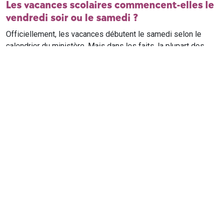
Les vacances scolaires commencent-elles le
vendredi soir ou le samedi ?
Officiellement, les vacances débutent le samedi selon le
calendrier du ministère. Mais dans les faits, la plupart des
élèves qui n'ont pas cours le samedi sont en vacances dès
le vendredi soir après leur dernier cours. Il est conseillé de
vérifier avec l'établissement scolaire si des cours ont lieu le
samedi matin.
Où trouver le calendrier scolaire officiel ?
Le calendrier scolaire officiel est publié sur le site du
ministère de l'Education nationale
. Les dates présentées sur
ce site reprennent les données officielles pour les années
scolaires en cours et à venir, pour chaque zone et chaque
ville de France.