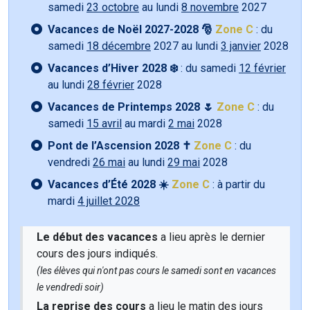
samedi
23 octobre
au lundi
8 novembre
2027
Vacances de Noël 2027-2028 🎅
Zone C
: du
samedi
18 décembre
2027 au lundi
3 janvier
2028
Vacances d’Hiver 2028 ❄️
: du samedi
12 février
au lundi
28 février
2028
Vacances de Printemps 2028 🌷
Zone C
: du
samedi
15 avril
au mardi
2 mai
2028
Pont de l’Ascension 2028 ✝️
Zone C
: du
vendredi
26 mai
au lundi
29 mai
2028
Vacances d’Été 2028 ☀️
Zone C
: à partir du
mardi
4 juillet 2028
Le début des vacances
a lieu après le dernier
cours des jours indiqués.
(les élèves qui n'ont pas cours le samedi sont en vacances
le vendredi soir)
La reprise des cours
a lieu le matin des jours