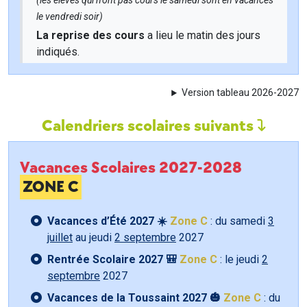
(les élèves qui n'ont pas cours le samedi sont en vacances
le vendredi soir)
La reprise des cours
a lieu le matin des jours
indiqués.
Version tableau 2026-2027
Calendriers scolaires suivants
Vacances Scolaires 2027-2028
ZONE C
Vacances d’Été 2027 ☀️
Zone C
: du samedi
3
juillet
au jeudi
2 septembre
2027
Rentrée Scolaire 2027 🎒
Zone C
: le jeudi
2
septembre
2027
Vacances de la Toussaint 2027 🎃
Zone C
: du