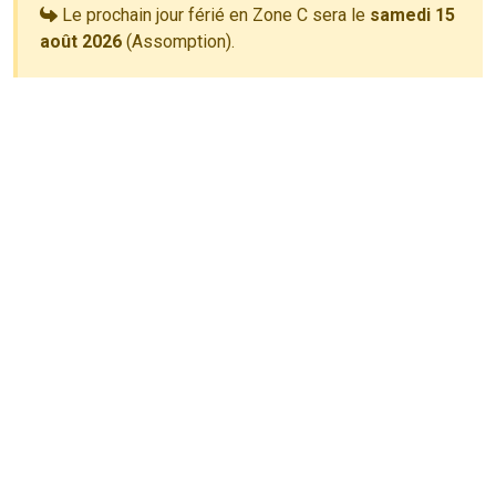
Le prochain jour férié en Zone C sera le
samedi 15
août 2026
(Assomption).