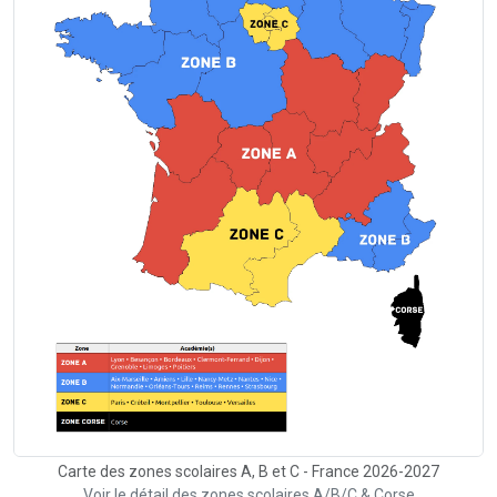
Carte des zones scolaires A, B et C - France 2026-2027
Voir le détail des zones scolaires A/B/C & Corse