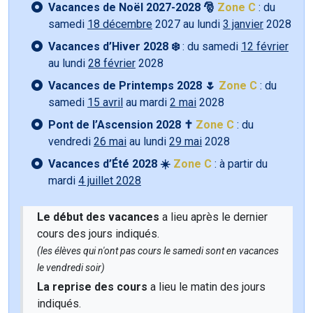
Vacances de Noël 2027-2028 🎅
Zone C
: du
samedi
18 décembre
2027 au lundi
3 janvier
2028
Vacances d’Hiver 2028 ❄️
: du samedi
12 février
au lundi
28 février
2028
Vacances de Printemps 2028 🌷
Zone C
: du
samedi
15 avril
au mardi
2 mai
2028
Pont de l’Ascension 2028 ✝️
Zone C
: du
vendredi
26 mai
au lundi
29 mai
2028
Vacances d’Été 2028 ☀️
Zone C
: à partir du
mardi
4 juillet 2028
Le début des vacances
a lieu après le dernier
cours des jours indiqués.
(les élèves qui n'ont pas cours le samedi sont en vacances
le vendredi soir)
La reprise des cours
a lieu le matin des jours
indiqués.