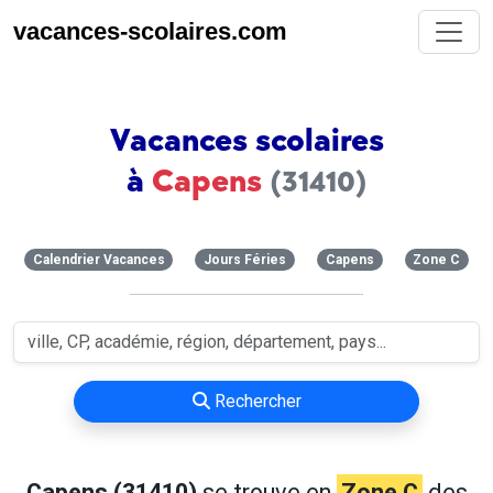
vacances-scolaires.com
Vacances scolaires
à
Capens
(31410)
Calendrier Vacances
Jours Féries
Capens
Zone C
Rechercher
Capens (31410)
se trouve en
Zone C
des