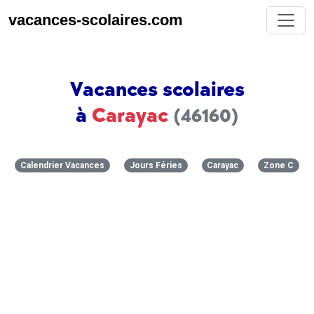
vacances-scolaires.com
Vacances scolaires
à
Carayac
(46160)
Calendrier Vacances
Jours Féries
Carayac
Zone C