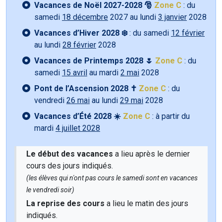
Vacances de Noël 2027-2028 🎅
Zone C
: du
samedi
18 décembre
2027 au lundi
3 janvier
2028
Vacances d’Hiver 2028 ❄️
: du samedi
12 février
au lundi
28 février
2028
Vacances de Printemps 2028 🌷
Zone C
: du
samedi
15 avril
au mardi
2 mai
2028
Pont de l’Ascension 2028 ✝️
Zone C
: du
vendredi
26 mai
au lundi
29 mai
2028
Vacances d’Été 2028 ☀️
Zone C
: à partir du
mardi
4 juillet 2028
Le début des vacances
a lieu après le dernier
cours des jours indiqués.
(les élèves qui n'ont pas cours le samedi sont en vacances
le vendredi soir)
La reprise des cours
a lieu le matin des jours
indiqués.