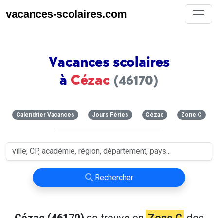
vacances-scolaires.com
Vacances scolaires
à
Cézac
(46170)
Calendrier Vacances
Jours Féries
Cézac
Zone C
Rechercher
Cézac (46170)
se trouve en
Zone C
des