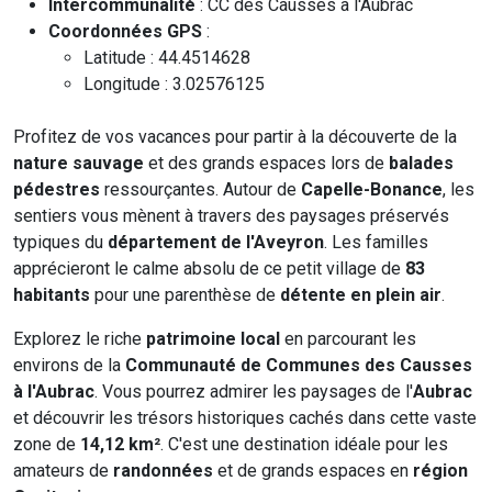
Intercommunalité
: CC des Causses à l'Aubrac
Coordonnées GPS
:
Latitude : 44.4514628
Longitude : 3.02576125
Profitez de vos vacances pour partir à la découverte de la
nature sauvage
et des grands espaces lors de
balades
pédestres
ressourçantes. Autour de
Capelle-Bonance
, les
sentiers vous mènent à travers des paysages préservés
typiques du
département de l'Aveyron
. Les familles
apprécieront le calme absolu de ce petit village de
83
habitants
pour une parenthèse de
détente en plein air
.
Explorez le riche
patrimoine local
en parcourant les
environs de la
Communauté de Communes des Causses
à l'Aubrac
. Vous pourrez admirer les paysages de l'
Aubrac
et découvrir les trésors historiques cachés dans cette vaste
zone de
14,12 km²
. C'est une destination idéale pour les
amateurs de
randonnées
et de grands espaces en
région