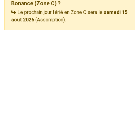
Bonance (Zone C) ?
Le prochain jour férié en Zone C sera le
samedi 15
août 2026
(Assomption).