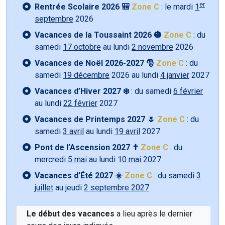
er
Rentrée Scolaire 2026 🎒
Zone C
: le mardi
1
septembre
2026
Vacances de la Toussaint 2026 🎃
Zone C
: du
samedi
17 octobre
au lundi
2 novembre
2026
Vacances de Noël 2026-2027 🎅
Zone C
: du
samedi
19 décembre
2026 au lundi
4 janvier
2027
Vacances d’Hiver 2027 ❄️
: du samedi
6 février
au lundi
22 février
2027
Vacances de Printemps 2027 🌷
Zone C
: du
samedi
3 avril
au lundi
19 avril
2027
Pont de l’Ascension 2027 ✝️
Zone C
: du
mercredi
5 mai
au lundi
10 mai
2027
Vacances d’Été 2027 ☀️
Zone C
: du samedi
3
juillet
au jeudi
2 septembre 2027
Le début des vacances
a lieu après le dernier