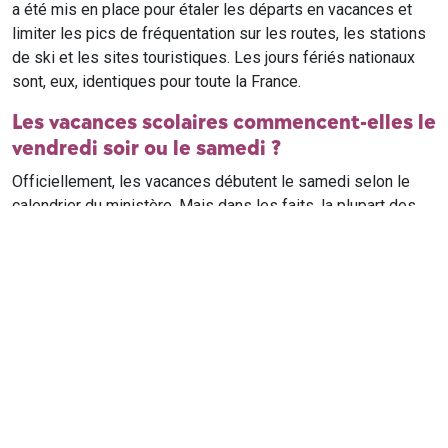
a été mis en place pour étaler les départs en vacances et
limiter les pics de fréquentation sur les routes, les stations
de ski et les sites touristiques. Les jours fériés nationaux
sont, eux, identiques pour toute la France.
Les vacances scolaires commencent-elles le
vendredi soir ou le samedi ?
Officiellement, les vacances débutent le samedi selon le
calendrier du ministère. Mais dans les faits, la plupart des
élèves qui n'ont pas cours le samedi sont en vacances dès
le vendredi soir après leur dernier cours. Il est conseillé de
vérifier avec l'établissement scolaire si des cours ont lieu le
samedi matin.
Où trouver le calendrier scolaire officiel ?
Le calendrier scolaire officiel est publié sur le site du
ministère de l'Education nationale
. Les dates présentées sur
ce site reprennent les données officielles pour les années
scolaires en cours et à venir, pour chaque zone et chaque