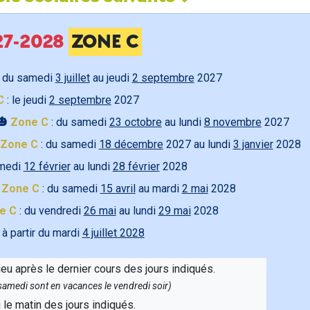
027-2028
ZONE C
 du samedi
3 juillet
au jeudi
2 septembre
2027
C
: le jeudi
2 septembre
2027
🎃
Zone C
: du samedi
23 octobre
au lundi
8 novembre
2027
Zone C
: du samedi
18 décembre
2027 au lundi
3 janvier
2028
amedi
12 février
au lundi
28 février
2028

Zone C
: du samedi
15 avril
au mardi
2 mai
2028
e C
: du vendredi
26 mai
au lundi
29 mai
2028
 à partir du mardi
4 juillet 2028
ieu après le dernier cours des jours indiqués.
e samedi sont en vacances le vendredi soir)
u le matin des jours indiqués.