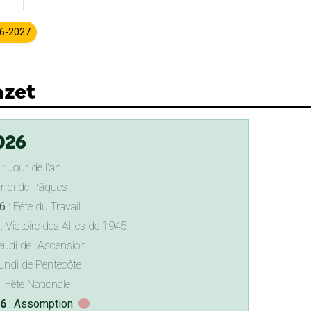
26-2027
azet
026
: Jour de l'an
undi de Pâques
6
: Fête du Travail
: Victoire des Alliés de 1945
eudi de l'Ascension
undi de Pentecôte
: Fête Nationale
26
: Assomption