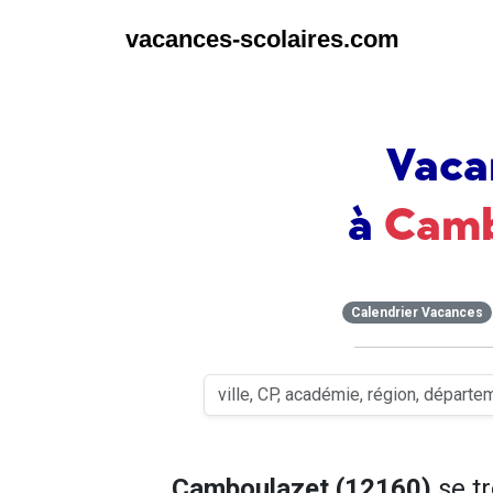
vacances-scolaires.com
Vaca
à
Camb
Calendrier Vacances
Camboulazet (12160)
se t