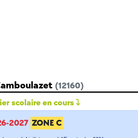
 Camboulazet
(12160)
er scolaire en cours
026-2027
ZONE C
er