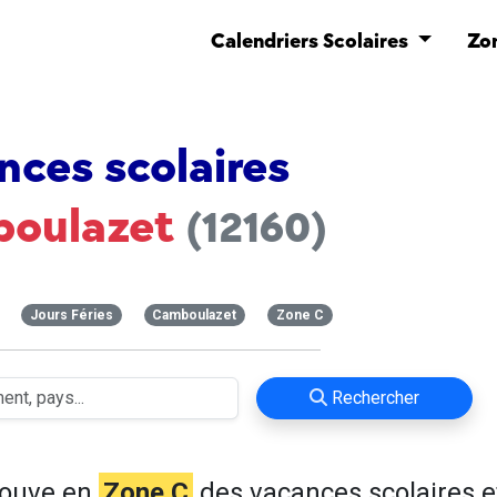
Calendriers Scolaires
Zo
nces scolaires
oulazet
(12160)
Jours Féries
Camboulazet
Zone C
Rechercher
rouve en
Zone C
des vacances scolaires e