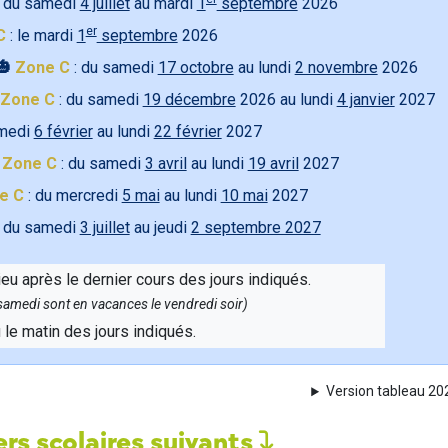
 du samedi
4 juillet
au mardi
1
septembre
2026
er
C
: le mardi
1
septembre
2026
🎃
Zone C
: du samedi
17 octobre
au lundi
2 novembre
2026
Zone C
: du samedi
19 décembre
2026 au lundi
4 janvier
2027
amedi
6 février
au lundi
22 février
2027

Zone C
: du samedi
3 avril
au lundi
19 avril
2027
e C
: du mercredi
5 mai
au lundi
10 mai
2027
 du samedi
3 juillet
au jeudi
2 septembre 2027
ieu après le dernier cours des jours indiqués.
e samedi sont en vacances le vendredi soir)
u le matin des jours indiqués.
Version tableau 2
rs scolaires suivants