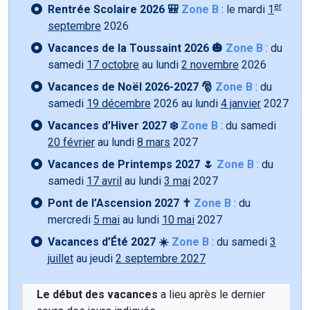
er
Rentrée Scolaire 2026 🎒
Zone B
: le mardi
1
septembre
2026
Vacances de la Toussaint 2026 🎃
Zone B
: du
samedi
17 octobre
au lundi
2 novembre
2026
Vacances de Noël 2026-2027 🎅
Zone B
: du
samedi
19 décembre
2026 au lundi
4 janvier
2027
Vacances d’Hiver 2027 ❄️
Zone B
: du samedi
20 février
au lundi
8 mars
2027
Vacances de Printemps 2027 🌷
Zone B
: du
samedi
17 avril
au lundi
3 mai
2027
Pont de l’Ascension 2027 ✝️
Zone B
: du
mercredi
5 mai
au lundi
10 mai
2027
Vacances d’Été 2027 ☀️
Zone B
: du samedi
3
juillet
au jeudi
2 septembre 2027
Le début des vacances
a lieu après le dernier