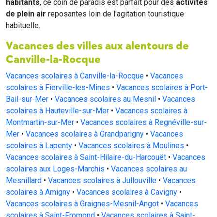
habitants
, ce coin de paradis est parfait pour des
activités
de plein air
reposantes loin de l'agitation touristique
habituelle.
Vacances des villes aux alentours de
Canville-la-Rocque
Vacances scolaires à Canville-la-Rocque
•
Vacances
scolaires à Fierville-les-Mines
•
Vacances scolaires à Port-
Bail-sur-Mer
•
Vacances scolaires au Mesnil
•
Vacances
scolaires à Hauteville-sur-Mer
•
Vacances scolaires à
Montmartin-sur-Mer
•
Vacances scolaires à Regnéville-sur-
Mer
•
Vacances scolaires à Grandparigny
•
Vacances
scolaires à Lapenty
•
Vacances scolaires à Moulines
•
Vacances scolaires à Saint-Hilaire-du-Harcouët
•
Vacances
scolaires aux Loges-Marchis
•
Vacances scolaires au
Mesnillard
•
Vacances scolaires à Jullouville
•
Vacances
scolaires à Amigny
•
Vacances scolaires à Cavigny
•
Vacances scolaires à Graignes-Mesnil-Angot
•
Vacances
scolaires à Saint-Fromond
•
Vacances scolaires à Saint-