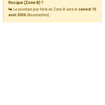
Rocque (Zone B) ?
Le prochain jour férié en Zone B sera le
samedi 15
août 2026
(Assomption).