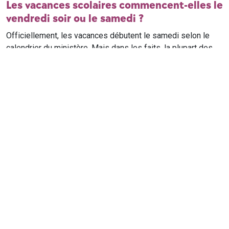
Les vacances scolaires commencent-elles le
vendredi soir ou le samedi ?
Officiellement, les vacances débutent le samedi selon le
calendrier du ministère. Mais dans les faits, la plupart des
élèves qui n'ont pas cours le samedi sont en vacances dès
le vendredi soir après leur dernier cours. Il est conseillé de
vérifier avec l'établissement scolaire si des cours ont lieu le
samedi matin.
Où trouver le calendrier scolaire officiel ?
Le calendrier scolaire officiel est publié sur le site du
ministère de l'Education nationale
. Les dates présentées sur
ce site reprennent les données officielles pour les années
scolaires en cours et à venir, pour chaque zone et chaque
ville de France.