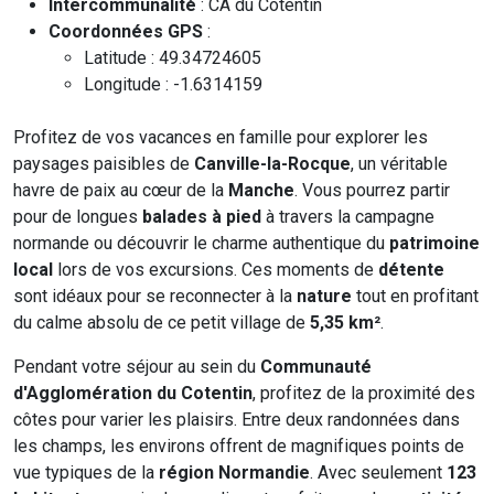
Intercommunalité
: CA du Cotentin
Coordonnées GPS
:
Latitude : 49.34724605
Longitude : -1.6314159
Profitez de vos vacances en famille pour explorer les
paysages paisibles de
Canville-la-Rocque
, un véritable
havre de paix au cœur de la
Manche
. Vous pourrez partir
pour de longues
balades à pied
à travers la campagne
normande ou découvrir le charme authentique du
patrimoine
local
lors de vos excursions. Ces moments de
détente
sont idéaux pour se reconnecter à la
nature
tout en profitant
du calme absolu de ce petit village de
5,35 km²
.
Pendant votre séjour au sein du
Communauté
d'Agglomération du Cotentin
, profitez de la proximité des
côtes pour varier les plaisirs. Entre deux randonnées dans
les champs, les environs offrent de magnifiques points de
vue typiques de la
région Normandie
. Avec seulement
123