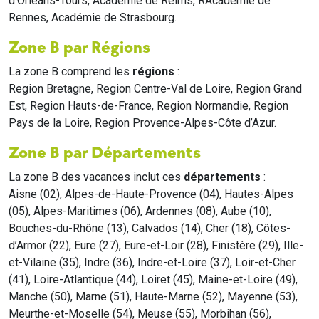
d'Orléans-Tours, Académie de Reims, RAcadémie de
Rennes, Académie de Strasbourg.
Zone B par Régions
La zone B comprend les
régions
:
Region Bretagne, Region Centre-Val de Loire, Region Grand
Est, Region Hauts-de-France, Region Normandie, Region
Pays de la Loire, Region Provence-Alpes-Côte d’Azur.
Zone B par Départements
La zone B des vacances inclut ces
départements
:
Aisne (02), Alpes-de-Haute-Provence (04), Hautes-Alpes
(05), Alpes-Maritimes (06), Ardennes (08), Aube (10),
Bouches-du-Rhône (13), Calvados (14), Cher (18), Côtes-
d’Armor (22), Eure (27), Eure-et-Loir (28), Finistère (29), Ille-
et-Vilaine (35), Indre (36), Indre-et-Loire (37), Loir-et-Cher
(41), Loire-Atlantique (44), Loiret (45), Maine-et-Loire (49),
Manche (50), Marne (51), Haute-Marne (52), Mayenne (53),
Meurthe-et-Moselle (54), Meuse (55), Morbihan (56),