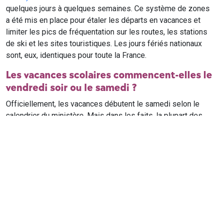
quelques jours à quelques semaines. Ce système de zones
a été mis en place pour étaler les départs en vacances et
limiter les pics de fréquentation sur les routes, les stations
de ski et les sites touristiques. Les jours fériés nationaux
sont, eux, identiques pour toute la France.
Les vacances scolaires commencent-elles le
vendredi soir ou le samedi ?
Officiellement, les vacances débutent le samedi selon le
calendrier du ministère. Mais dans les faits, la plupart des
élèves qui n'ont pas cours le samedi sont en vacances dès
le vendredi soir après leur dernier cours. Il est conseillé de
vérifier avec l'établissement scolaire si des cours ont lieu le
samedi matin.
Où trouver le calendrier scolaire officiel ?
Le calendrier scolaire officiel est publié sur le site du
ministère de l'Education nationale
. Les dates présentées sur