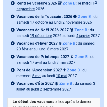
er
Rentrée Scolaire 2026 🎒
Zone B
: le mardi
1
septembre
2026
Vacances de la Toussaint 2026 🎃
Zone B
: du
samedi
17 octobre
au lundi
2 novembre
2026
Vacances de Noël 2026-2027 🎅
Zone B
: du
samedi
19 décembre
2026 au lundi
4 janvier
2027
Vacances d’Hiver 2027 ❄️
Zone B
: du samedi
20 février
au lundi
8 mars
2027
Vacances de Printemps 2027 🌷
Zone B
: du
samedi
17 avril
au lundi
3 mai
2027
Pont de l’Ascension 2027 ✝️
Zone B
: du
mercredi
5 mai
au lundi
10 mai
2027
Vacances d’Été 2027 ☀️
Zone B
: du samedi
3
juillet
au jeudi
2 septembre 2027
Le début des vacances
a lieu après le dernier