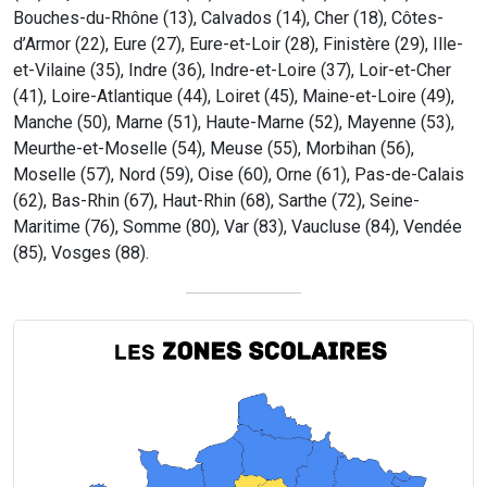
Bouches-du-Rhône (13), Calvados (14), Cher (18), Côtes-
d’Armor (22), Eure (27), Eure-et-Loir (28), Finistère (29), Ille-
et-Vilaine (35), Indre (36), Indre-et-Loire (37), Loir-et-Cher
(41), Loire-Atlantique (44), Loiret (45), Maine-et-Loire (49),
Manche (50), Marne (51), Haute-Marne (52), Mayenne (53),
Meurthe-et-Moselle (54), Meuse (55), Morbihan (56),
Moselle (57), Nord (59), Oise (60), Orne (61), Pas-de-Calais
(62), Bas-Rhin (67), Haut-Rhin (68), Sarthe (72), Seine-
Maritime (76), Somme (80), Var (83), Vaucluse (84), Vendée
(85), Vosges (88).