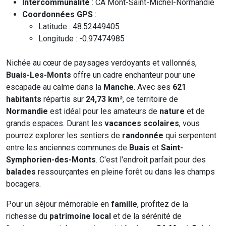
Intercommunalité
: CA Mont-Saint-Michel-Normandie
Coordonnées GPS
:
Latitude : 48.52449405
Longitude : -0.97474985
Nichée au cœur de paysages verdoyants et vallonnés,
Buais-Les-Monts
offre un cadre enchanteur pour une
escapade au calme dans la
Manche
. Avec ses
621
habitants
répartis sur
24,73 km²
, ce territoire de
Normandie
est idéal pour les amateurs de
nature
et de
grands espaces. Durant les
vacances scolaires
, vous
pourrez explorer les sentiers de
randonnée
qui serpentent
entre les anciennes communes de
Buais
et
Saint-
Symphorien-des-Monts
. C'est l'endroit parfait pour des
balades
ressourçantes en pleine forêt ou dans les champs
bocagers.
Pour un séjour mémorable en
famille
, profitez de la
richesse du
patrimoine local
et de la sérénité de