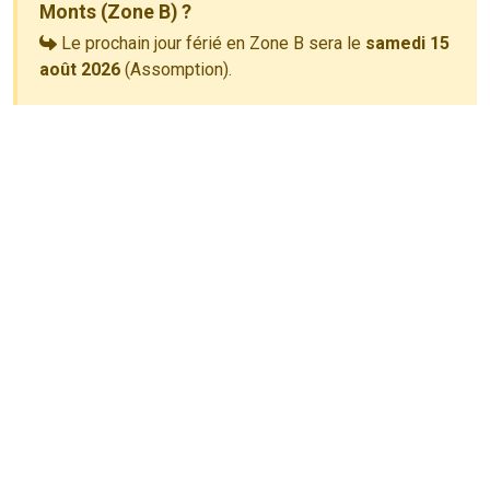
Monts (Zone B) ?
Le prochain jour férié en Zone B sera le
samedi 15
août 2026
(Assomption).