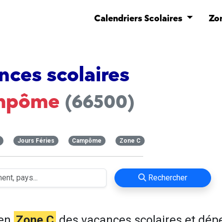
Calendriers Scolaires
Zo
nces scolaires
mpôme
(66500)
Jours Féries
Campôme
Zone C
Rechercher
 en
Zone C
des vacances scolaires et dép