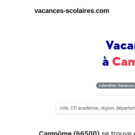
vacances-scolaires.com
Vaca
à
Ca
Calendrier Vacances
Campôme (66500)
se trouve