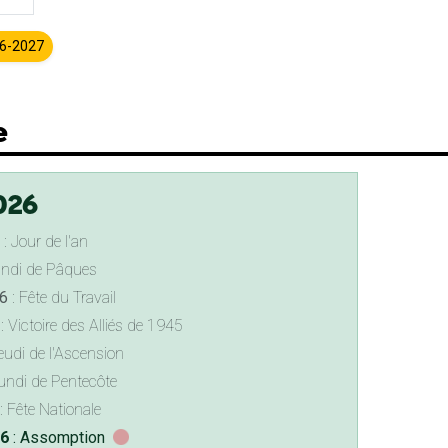
26-2027
e
026
: Jour de l'an
undi de Pâques
6
: Fête du Travail
: Victoire des Alliés de 1945
eudi de l'Ascension
undi de Pentecôte
: Fête Nationale
26
: Assomption