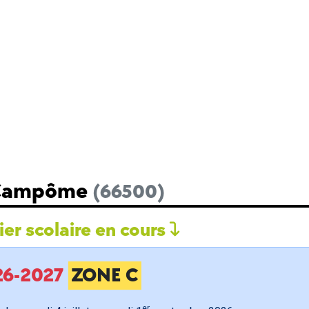
e Campôme
(66500)
er scolaire en cours
026-2027
ZONE C
er