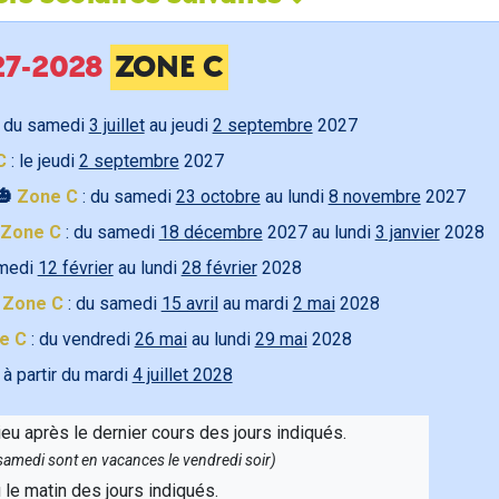
027-2028
ZONE C
 du samedi
3 juillet
au jeudi
2 septembre
2027
C
: le jeudi
2 septembre
2027
🎃
Zone C
: du samedi
23 octobre
au lundi
8 novembre
2027
Zone C
: du samedi
18 décembre
2027 au lundi
3 janvier
2028
amedi
12 février
au lundi
28 février
2028

Zone C
: du samedi
15 avril
au mardi
2 mai
2028
e C
: du vendredi
26 mai
au lundi
29 mai
2028
 à partir du mardi
4 juillet 2028
ieu après le dernier cours des jours indiqués.
e samedi sont en vacances le vendredi soir)
u le matin des jours indiqués.