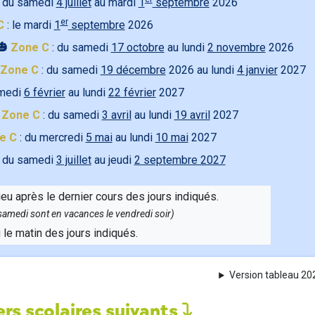
 du samedi
4 juillet
au mardi
1
septembre
2026
er
C
: le mardi
1
septembre
2026
🎃
Zone C
: du samedi
17 octobre
au lundi
2 novembre
2026
Zone C
: du samedi
19 décembre
2026 au lundi
4 janvier
2027
amedi
6 février
au lundi
22 février
2027

Zone C
: du samedi
3 avril
au lundi
19 avril
2027
e C
: du mercredi
5 mai
au lundi
10 mai
2027
 du samedi
3 juillet
au jeudi
2 septembre 2027
ieu après le dernier cours des jours indiqués.
e samedi sont en vacances le vendredi soir)
u le matin des jours indiqués.
Version tableau 2
rs scolaires suivants