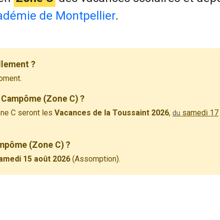
adémie de Montpellier
.
llement ?
oment.
à Campôme (Zone C) ?
ne C seront les
Vacances de la Toussaint 2026
,
samedi 17
du
Campôme (Zone C) ?
amedi 15 août 2026
(Assomption).