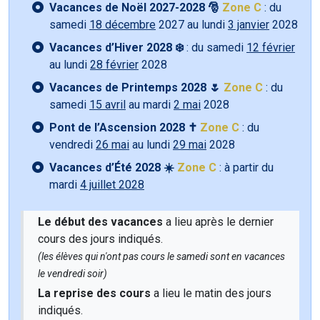
Vacances de Noël 2027-2028 🎅
Zone C
: du
samedi
18 décembre
2027 au lundi
3 janvier
2028
Vacances d’Hiver 2028 ❄️
: du samedi
12 février
au lundi
28 février
2028
Vacances de Printemps 2028 🌷
Zone C
: du
samedi
15 avril
au mardi
2 mai
2028
Pont de l’Ascension 2028 ✝️
Zone C
: du
vendredi
26 mai
au lundi
29 mai
2028
Vacances d’Été 2028 ☀️
Zone C
: à partir du
mardi
4 juillet 2028
Le début des vacances
a lieu après le dernier
cours des jours indiqués.
(les élèves qui n'ont pas cours le samedi sont en vacances
le vendredi soir)
La reprise des cours
a lieu le matin des jours
indiqués.