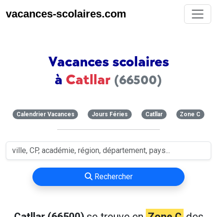
vacances-scolaires.com
Vacances scolaires
à
Catllar
(66500)
Calendrier Vacances
Jours Féries
Catllar
Zone C
Rechercher
Catllar (66500)
se trouve en
Zone C
des