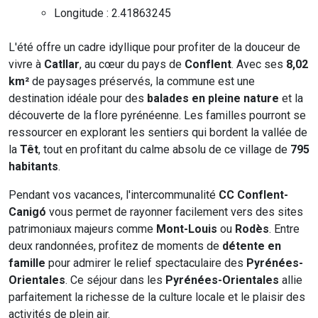
Longitude : 2.41863245
L'été offre un cadre idyllique pour profiter de la douceur de
vivre à
Catllar
, au cœur du pays de
Conflent
. Avec ses
8,02
km²
de paysages préservés, la commune est une
destination idéale pour des
balades en pleine nature
et la
découverte de la flore pyrénéenne. Les familles pourront se
ressourcer en explorant les sentiers qui bordent la vallée de
la
Têt
, tout en profitant du calme absolu de ce village de
795
habitants
.
Pendant vos vacances, l'intercommunalité
CC Conflent-
Canigó
vous permet de rayonner facilement vers des sites
patrimoniaux majeurs comme
Mont-Louis
ou
Rodès
. Entre
deux randonnées, profitez de moments de
détente en
famille
pour admirer le relief spectaculaire des
Pyrénées-
Orientales
. Ce séjour dans les
Pyrénées-Orientales
allie
parfaitement la richesse de la culture locale et le plaisir des
activités de plein air.