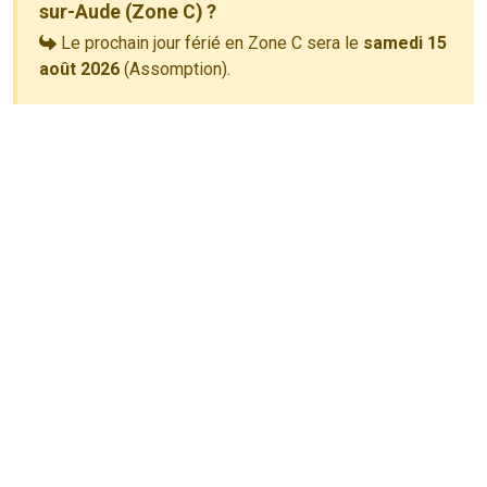
sur-Aude (Zone C) ?
Le prochain jour férié en Zone C sera le
samedi 15
août 2026
(Assomption).