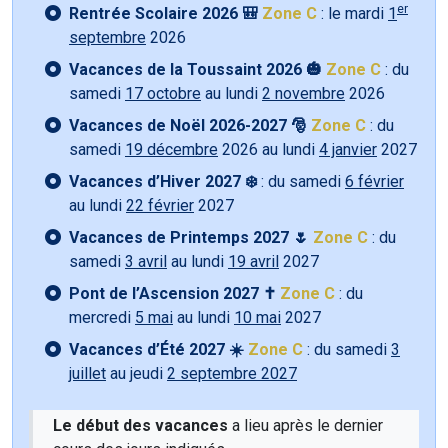
er
Rentrée Scolaire 2026 🎒
Zone C
: le mardi
1
septembre
2026
Vacances de la Toussaint 2026 🎃
Zone C
: du
samedi
17 octobre
au lundi
2 novembre
2026
Vacances de Noël 2026-2027 🎅
Zone C
: du
samedi
19 décembre
2026 au lundi
4 janvier
2027
Vacances d’Hiver 2027 ❄️
: du samedi
6 février
au lundi
22 février
2027
Vacances de Printemps 2027 🌷
Zone C
: du
samedi
3 avril
au lundi
19 avril
2027
Pont de l’Ascension 2027 ✝️
Zone C
: du
mercredi
5 mai
au lundi
10 mai
2027
Vacances d’Été 2027 ☀️
Zone C
: du samedi
3
juillet
au jeudi
2 septembre 2027
Le début des vacances
a lieu après le dernier