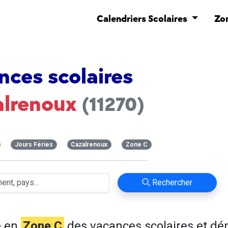
Calendriers Scolaires
Zo
nces scolaires
alrenoux
(11270)
Jours Féries
Cazalrenoux
Zone C
Rechercher
e en
Zone C
des vacances scolaires et d