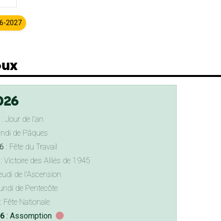
26-2027
oux
026
: Jour de l'an
undi de Pâques
6
: Fête du Travail
: Victoire des Alliés de 1945
eudi de l'Ascension
undi de Pentecôte
: Fête Nationale
26
: Assomption