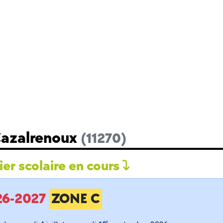
Cazalrenoux
(11270)
er scolaire en cours
026-2027
ZONE C
er