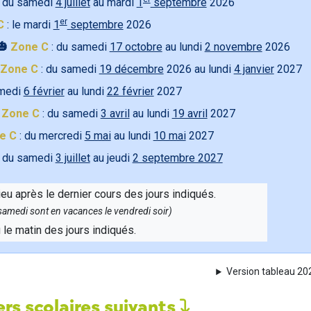
 du samedi
4 juillet
au mardi
1
septembre
2026
er
C
: le mardi
1
septembre
2026
🎃
Zone C
: du samedi
17 octobre
au lundi
2 novembre
2026
Zone C
: du samedi
19 décembre
2026 au lundi
4 janvier
2027
amedi
6 février
au lundi
22 février
2027

Zone C
: du samedi
3 avril
au lundi
19 avril
2027
e C
: du mercredi
5 mai
au lundi
10 mai
2027
 du samedi
3 juillet
au jeudi
2 septembre 2027
ieu après le dernier cours des jours indiqués.
e samedi sont en vacances le vendredi soir)
u le matin des jours indiqués.
Version tableau 2
rs scolaires suivants