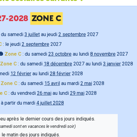
027-2028
ZONE C
 du samedi
3 juillet
au jeudi
2 septembre
2027
C
: le jeudi
2 septembre
2027
🎃
Zone C
: du samedi
23 octobre
au lundi
8 novembre
2027
Zone C
: du samedi
18 décembre
2027 au lundi
3 janvier
2028
amedi
12 février
au lundi
28 février
2028

Zone C
: du samedi
15 avril
au mardi
2 mai
2028
e C
: du vendredi
26 mai
au lundi
29 mai
2028
 à partir du mardi
4 juillet 2028
ieu après le dernier cours des jours indiqués.
e samedi sont en vacances le vendredi soir)
u le matin des jours indiqués.