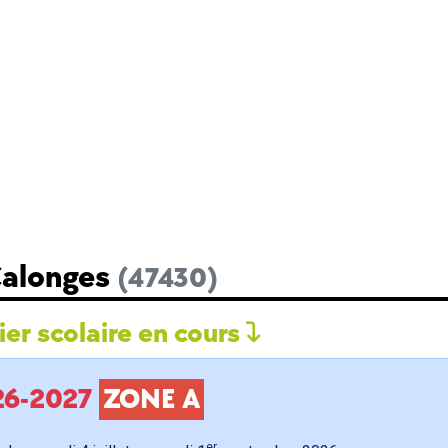
Calonges
(47430)
er scolaire en cours
026-2027
ZONE A
er