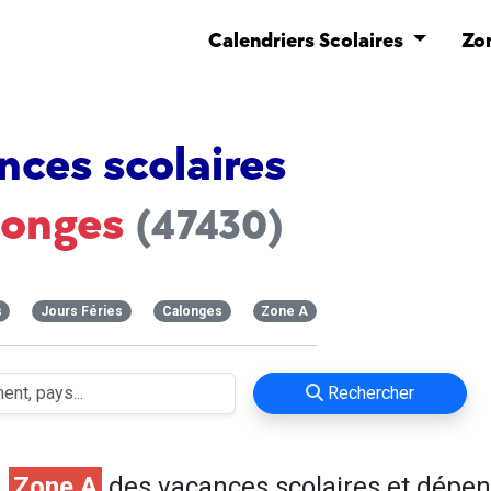
Calendriers Scolaires
Zo
nces scolaires
longes
(47430)
s
Jours Féries
Calonges
Zone A
Rechercher
n
Zone A
des vacances scolaires et dépe