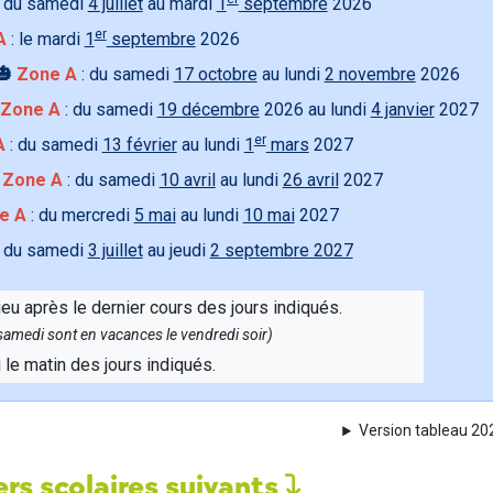
 du samedi
4 juillet
au mardi
1
septembre
2026
er
A
: le mardi
1
septembre
2026
🎃
Zone A
: du samedi
17 octobre
au lundi
2 novembre
2026
Zone A
: du samedi
19 décembre
2026 au lundi
4 janvier
2027
er
A
: du samedi
13 février
au lundi
1
mars
2027

Zone A
: du samedi
10 avril
au lundi
26 avril
2027
e A
: du mercredi
5 mai
au lundi
10 mai
2027
 du samedi
3 juillet
au jeudi
2 septembre 2027
ieu après le dernier cours des jours indiqués.
e samedi sont en vacances le vendredi soir)
u le matin des jours indiqués.
Version tableau 2
rs scolaires suivants