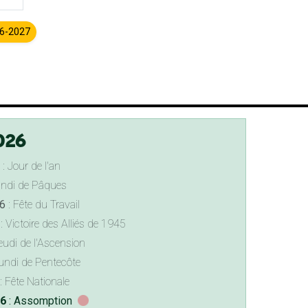
26-2027
026
: Jour de l'an
undi de Pâques
6
: Fête du Travail
: Victoire des Alliés de 1945
eudi de l'Ascension
undi de Pentecôte
: Fête Nationale
26
: Assomption