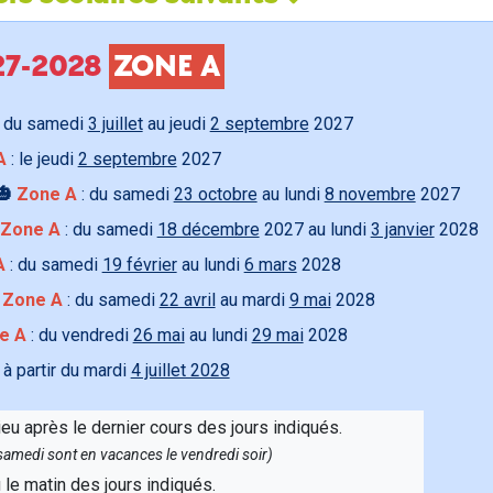
027-2028
ZONE A
 du samedi
3 juillet
au jeudi
2 septembre
2027
A
: le jeudi
2 septembre
2027
🎃
Zone A
: du samedi
23 octobre
au lundi
8 novembre
2027
Zone A
: du samedi
18 décembre
2027 au lundi
3 janvier
2028
A
: du samedi
19 février
au lundi
6 mars
2028

Zone A
: du samedi
22 avril
au mardi
9 mai
2028
e A
: du vendredi
26 mai
au lundi
29 mai
2028
 à partir du mardi
4 juillet 2028
ieu après le dernier cours des jours indiqués.
e samedi sont en vacances le vendredi soir)
u le matin des jours indiqués.