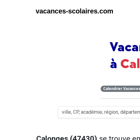
vacances-scolaires.com
Vaca
à
Ca
Calendrier Vacance
Calonges (47430)
se trouve e