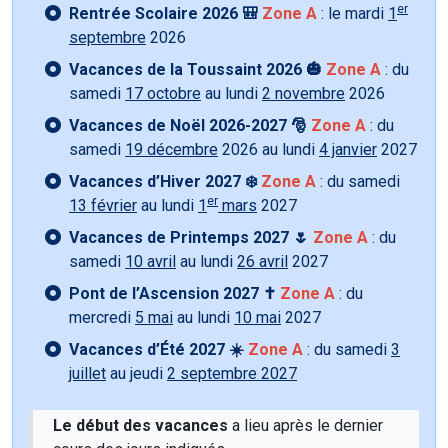
er
Rentrée Scolaire 2026 🎒
Zone A
: le mardi
1
septembre
2026
Vacances de la Toussaint 2026 🎃
Zone A
: du
samedi
17 octobre
au lundi
2 novembre
2026
Vacances de Noël 2026-2027 🎅
Zone A
: du
samedi
19 décembre
2026 au lundi
4 janvier
2027
Vacances d’Hiver 2027 ❄️
Zone A
: du samedi
er
13 février
au lundi
1
mars
2027
Vacances de Printemps 2027 🌷
Zone A
: du
samedi
10 avril
au lundi
26 avril
2027
Pont de l’Ascension 2027 ✝️
Zone A
: du
mercredi
5 mai
au lundi
10 mai
2027
Vacances d’Été 2027 ☀️
Zone A
: du samedi
3
juillet
au jeudi
2 septembre 2027
Le début des vacances
a lieu après le dernier