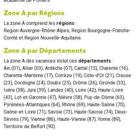
Académie de Poitiers.
Zone A par Régions
La zone A comprend les
régions
:
Region Auvergne-Rhône-Alpes, Region Bourgogne-Franche-
Comté et Region Nouvelle-Aquitaine.
Zone A par Départements
La zone A des vacances inclut ces
départements
:
Ain (01), Allier (03), Ardèche (07), Cantal (15), Charente (16),
Charente-Maritime (17), Corrèze (19), Côte-d’Or (21), Creuse
(23), Dordogne (24), Doubs (25), Drôme (26), Gironde (33),
Isère (38), Jura (39), Landes (40), Loire (42), Haute-Loire
(43), Lot-et-Garonne (47), Nièvre (58), Puy-de-Dôme (63),
Pyrénées-Atlantiques (64), Rhône (69), Haute-Saône (70),
Saône-et-Loire (71), Savoie (73), Haute-Savoie (74), Deux-
Sèvres (79), Vienne (86), Haute-Vienne (87), Yonne (89),
Territoire de Belfort (90).