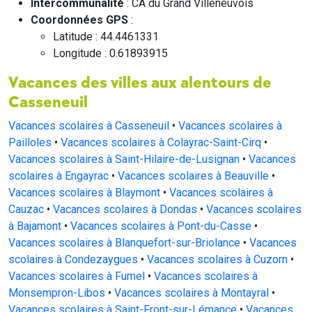
Intercommunalité
: CA du Grand Villeneuvois
Coordonnées GPS
:
Latitude : 44.4461331
Longitude : 0.61893915
Vacances des villes aux alentours de
Casseneuil
Vacances scolaires à Casseneuil
•
Vacances scolaires à
Pailloles
•
Vacances scolaires à Colayrac-Saint-Cirq
•
Vacances scolaires à Saint-Hilaire-de-Lusignan
•
Vacances
scolaires à Engayrac
•
Vacances scolaires à Beauville
•
Vacances scolaires à Blaymont
•
Vacances scolaires à
Cauzac
•
Vacances scolaires à Dondas
•
Vacances scolaires
à Bajamont
•
Vacances scolaires à Pont-du-Casse
•
Vacances scolaires à Blanquefort-sur-Briolance
•
Vacances
scolaires à Condezaygues
•
Vacances scolaires à Cuzorn
•
Vacances scolaires à Fumel
•
Vacances scolaires à
Monsempron-Libos
•
Vacances scolaires à Montayral
•
Vacances scolaires à Saint-Front-sur-Lémance
•
Vacances