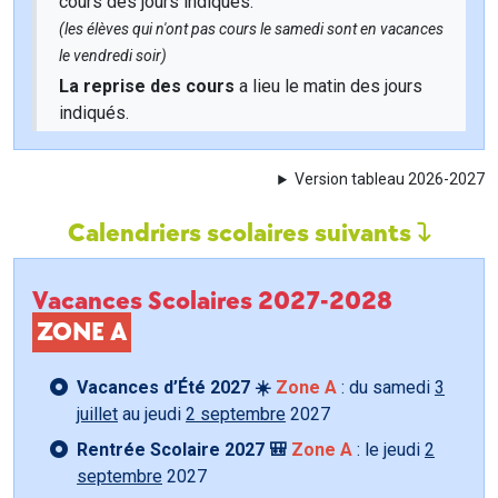
cours des jours indiqués.
(les élèves qui n'ont pas cours le samedi sont en vacances
le vendredi soir)
La reprise des cours
a lieu le matin des jours
indiqués.
Version tableau 2026-2027
Calendriers scolaires suivants
Vacances Scolaires 2027-2028
ZONE A
Vacances d’Été 2027 ☀️
Zone A
: du samedi
3
juillet
au jeudi
2 septembre
2027
Rentrée Scolaire 2027 🎒
Zone A
: le jeudi
2
septembre
2027