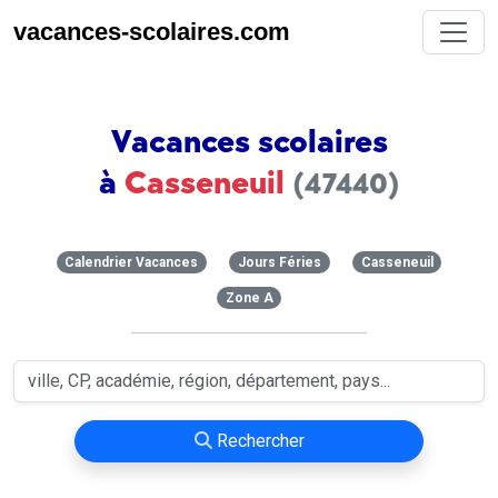
vacances-scolaires.com
Vacances scolaires
à
Casseneuil
(47440)
Calendrier Vacances
Jours Féries
Casseneuil
Zone A
Rechercher