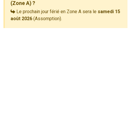
(Zone A) ?
Le prochain jour férié en Zone A sera le
samedi 15
août 2026
(Assomption).