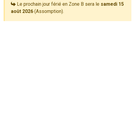
Le prochain jour férié en Zone B sera le
samedi 15
août 2026
(Assomption).