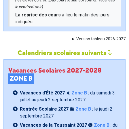
(les élèves qui n'ont pas cours le samedi sont en vacances
le vendredi soir)
La reprise des cours
a lieu le matin des jours
indiqués.
Version tableau 2026-2027
Calendriers scolaires suivants
Vacances Scolaires 2027-2028
ZONE B
Vacances d’Été 2027 ☀️
Zone B
: du samedi
3
juillet
au jeudi
2 septembre
2027
Rentrée Scolaire 2027 🎒
Zone B
: le jeudi
2
septembre
2027
Vacances de la Toussaint 2027 🎃
Zone B
: du