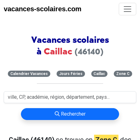
vacances-scolaires.com
Vacances scolaires
à
Caillac
(46140)
Calendrier Vacances
Jours Féries
Caillac
Zone C
Rechercher
Caillac (46140)
se trouve en
Zone C
des