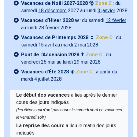
Vacances de Noël 2027-2028 🎅
Zone C
: du
samedi
18 décembre
2027 au lundi
3 janvier
2028
Vacances d’Hiver 2028 ❄️
: du samedi
12 février
au lundi
28 février
2028
Vacances de Printemps 2028 🌷
Zone C
: du
samedi
15 avril
au mardi
2 mai
2028
Pont de l’Ascension 2028 ✝️
Zone C
: du
vendredi
26 mai
au lundi
29 mai
2028
Vacances d’Été 2028 ☀️
Zone C
: à partir du
mardi
4 juillet 2028
Le début des vacances
a lieu après le dernier
cours des jours indiqués.
(les élèves qui n'ont pas cours le samedi sont en vacances
le vendredi soir)
La reprise des cours
a lieu le matin des jours
indiqués.