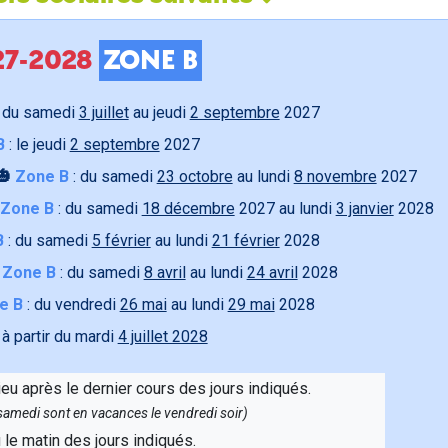
027-2028
ZONE B
 du samedi
3 juillet
au jeudi
2 septembre
2027
B
: le jeudi
2 septembre
2027
🎃
Zone B
: du samedi
23 octobre
au lundi
8 novembre
2027
Zone B
: du samedi
18 décembre
2027 au lundi
3 janvier
2028
B
: du samedi
5 février
au lundi
21 février
2028

Zone B
: du samedi
8 avril
au lundi
24 avril
2028
e B
: du vendredi
26 mai
au lundi
29 mai
2028
 à partir du mardi
4 juillet 2028
ieu après le dernier cours des jours indiqués.
e samedi sont en vacances le vendredi soir)
u le matin des jours indiqués.