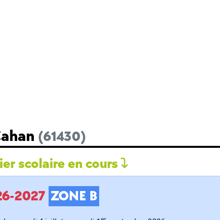
 Cahan
(61430)
er scolaire en cours
026-2027
ZONE B
er