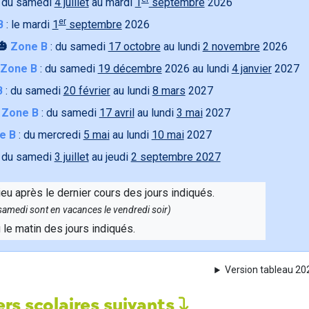
 du samedi
4 juillet
au mardi
1
septembre
2026
er
B
: le mardi
1
septembre
2026
🎃
Zone B
: du samedi
17 octobre
au lundi
2 novembre
2026
Zone B
: du samedi
19 décembre
2026 au lundi
4 janvier
2027
B
: du samedi
20 février
au lundi
8 mars
2027

Zone B
: du samedi
17 avril
au lundi
3 mai
2027
e B
: du mercredi
5 mai
au lundi
10 mai
2027
 du samedi
3 juillet
au jeudi
2 septembre 2027
ieu après le dernier cours des jours indiqués.
e samedi sont en vacances le vendredi soir)
u le matin des jours indiqués.
Version tableau 2
rs scolaires suivants