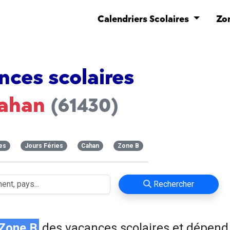
Calendriers Scolaires
Zo
nces scolaires
ahan
(61430)
es
Jours Féries
Cahan
Zone B
Rechercher
Zone B
des vacances scolaires et dépend