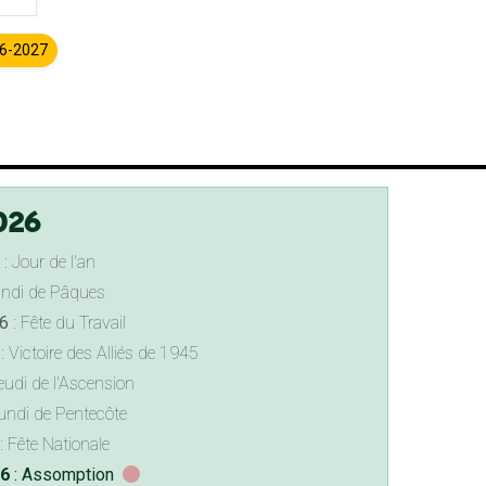
26-2027
026
: Jour de l'an
undi de Pâques
6
: Fête du Travail
: Victoire des Alliés de 1945
eudi de l'Ascension
undi de Pentecôte
: Fête Nationale
26
: Assomption