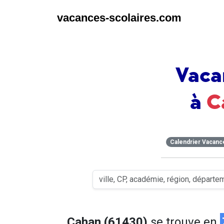
vacances-scolaires.com
Vaca
à
C
Calendrier Vacanc
Cahan (61430)
se trouve en