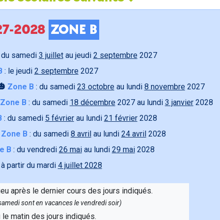
027-2028
ZONE B
 du samedi
3 juillet
au jeudi
2 septembre
2027
B
: le jeudi
2 septembre
2027
🎃
Zone B
: du samedi
23 octobre
au lundi
8 novembre
2027
Zone B
: du samedi
18 décembre
2027 au lundi
3 janvier
2028
B
: du samedi
5 février
au lundi
21 février
2028

Zone B
: du samedi
8 avril
au lundi
24 avril
2028
e B
: du vendredi
26 mai
au lundi
29 mai
2028
 à partir du mardi
4 juillet 2028
ieu après le dernier cours des jours indiqués.
e samedi sont en vacances le vendredi soir)
u le matin des jours indiqués.