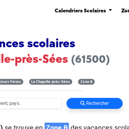
Calendriers Scolaires
Zo
nces scolaires
le-près-Sées
(61500)
Jours Féries
La Chapelle-près-Sées
Zone B
Rechercher
)
se trouve en
Zone B
des vacances scola