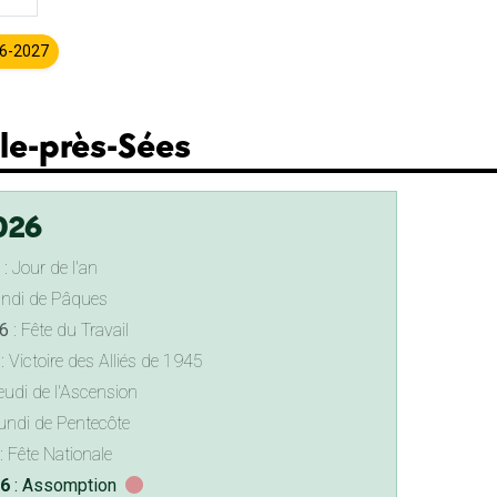
26-2027
lle-près-Sées
026
: Jour de l'an
undi de Pâques
6
: Fête du Travail
: Victoire des Alliés de 1945
eudi de l'Ascension
undi de Pentecôte
: Fête Nationale
26
: Assomption