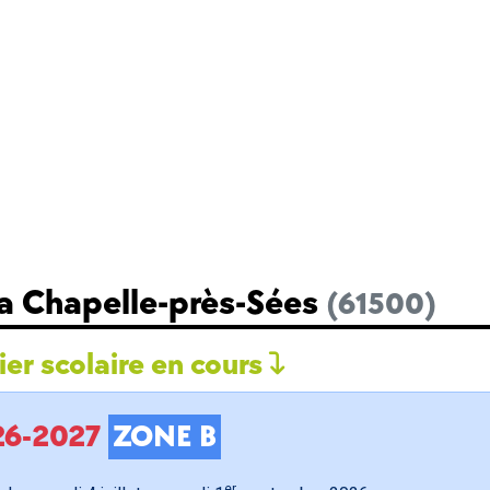
La Chapelle-près-Sées
(61500)
er scolaire en cours
026-2027
ZONE B
er