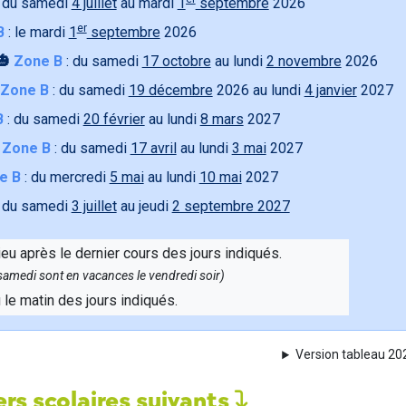
 du samedi
4 juillet
au mardi
1
septembre
2026
er
B
: le mardi
1
septembre
2026
🎃
Zone B
: du samedi
17 octobre
au lundi
2 novembre
2026
Zone B
: du samedi
19 décembre
2026 au lundi
4 janvier
2027
B
: du samedi
20 février
au lundi
8 mars
2027

Zone B
: du samedi
17 avril
au lundi
3 mai
2027
e B
: du mercredi
5 mai
au lundi
10 mai
2027
 du samedi
3 juillet
au jeudi
2 septembre 2027
ieu après le dernier cours des jours indiqués.
e samedi sont en vacances le vendredi soir)
u le matin des jours indiqués.
Version tableau 2
rs scolaires suivants