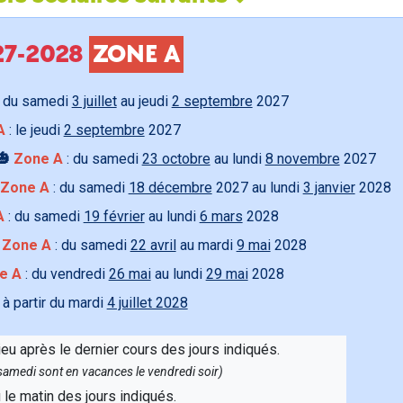
027-2028
ZONE A
 du samedi
3 juillet
au jeudi
2 septembre
2027
A
: le jeudi
2 septembre
2027
🎃
Zone A
: du samedi
23 octobre
au lundi
8 novembre
2027
Zone A
: du samedi
18 décembre
2027 au lundi
3 janvier
2028
A
: du samedi
19 février
au lundi
6 mars
2028

Zone A
: du samedi
22 avril
au mardi
9 mai
2028
e A
: du vendredi
26 mai
au lundi
29 mai
2028
 à partir du mardi
4 juillet 2028
ieu après le dernier cours des jours indiqués.
e samedi sont en vacances le vendredi soir)
u le matin des jours indiqués.