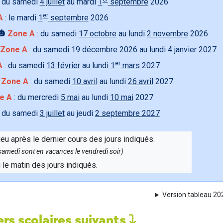
 du samedi
4 juillet
au mardi
1
septembre
2026
er
A
: le mardi
1
septembre
2026
🎃
Zone A
: du samedi
17 octobre
au lundi
2 novembre
2026
Zone A
: du samedi
19 décembre
2026 au lundi
4 janvier
2027
er
A
: du samedi
13 février
au lundi
1
mars
2027

Zone A
: du samedi
10 avril
au lundi
26 avril
2027
e A
: du mercredi
5 mai
au lundi
10 mai
2027
 du samedi
3 juillet
au jeudi
2 septembre 2027
ieu après le dernier cours des jours indiqués.
e samedi sont en vacances le vendredi soir)
u le matin des jours indiqués.
Version tableau 2
rs scolaires suivants