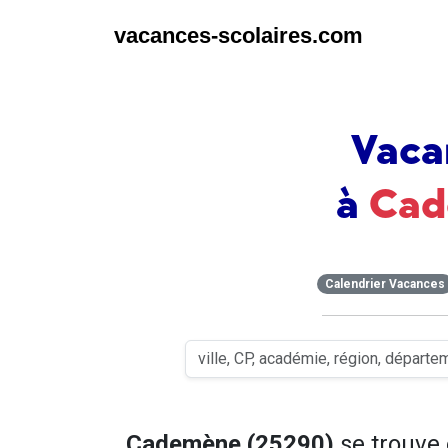
vacances-scolaires.com
Vaca
à
Ca
Calendrier Vacances
Cademène (25290)
se trouve