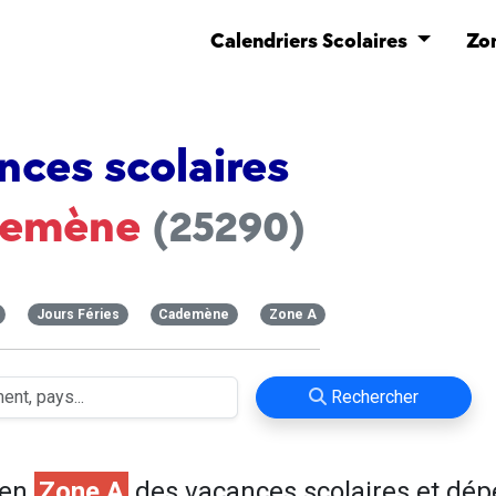
Calendriers Scolaires
Zo
nces scolaires
demène
(25290)
Jours Féries
Cademène
Zone A
Rechercher
 en
Zone A
des vacances scolaires et dé