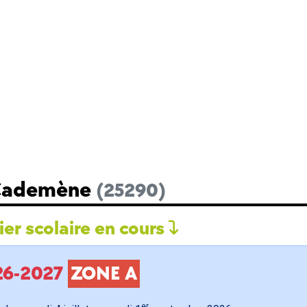
 Cademène
(25290)
er scolaire en cours
026-2027
ZONE A
er