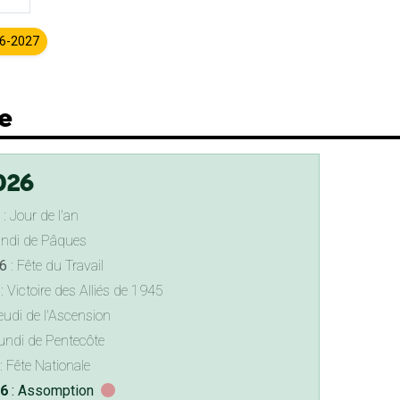
26-2027
e
026
: Jour de l'an
undi de Pâques
6
: Fête du Travail
: Victoire des Alliés de 1945
eudi de l'Ascension
undi de Pentecôte
: Fête Nationale
26
: Assomption