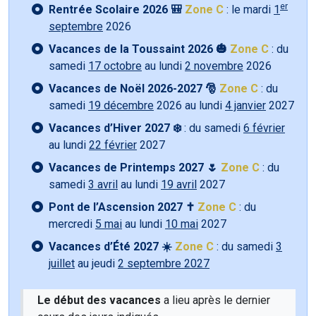
er
Rentrée Scolaire 2026 🎒
Zone C
: le mardi
1
septembre
2026
Vacances de la Toussaint 2026 🎃
Zone C
: du
samedi
17 octobre
au lundi
2 novembre
2026
Vacances de Noël 2026-2027 🎅
Zone C
: du
samedi
19 décembre
2026 au lundi
4 janvier
2027
Vacances d’Hiver 2027 ❄️
: du samedi
6 février
au lundi
22 février
2027
Vacances de Printemps 2027 🌷
Zone C
: du
samedi
3 avril
au lundi
19 avril
2027
Pont de l’Ascension 2027 ✝️
Zone C
: du
mercredi
5 mai
au lundi
10 mai
2027
Vacances d’Été 2027 ☀️
Zone C
: du samedi
3
juillet
au jeudi
2 septembre 2027
Le début des vacances
a lieu après le dernier