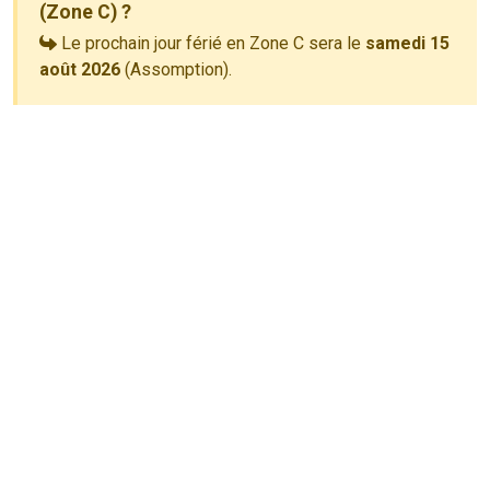
(Zone C) ?
Le prochain jour férié en Zone C sera le
samedi 15
août 2026
(Assomption).