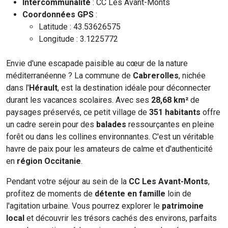
Intercommunalité
: CC Les Avant-Monts
Coordonnées GPS
:
Latitude : 43.53626575
Longitude : 3.1225772
Envie d'une escapade paisible au cœur de la nature
méditerranéenne ? La commune de
Cabrerolles
, nichée
dans l'
Hérault
, est la destination idéale pour déconnecter
durant les vacances scolaires. Avec ses
28,68 km²
de
paysages préservés, ce petit village de
351 habitants
offre
un cadre serein pour des
balades
ressourçantes en pleine
forêt ou dans les collines environnantes. C'est un véritable
havre de paix pour les amateurs de calme et d'authenticité
en
région Occitanie
.
Pendant votre séjour au sein de la
CC Les Avant-Monts
,
profitez de moments de
détente en famille
loin de
l'agitation urbaine. Vous pourrez explorer le
patrimoine
local
et découvrir les trésors cachés des environs, parfaits