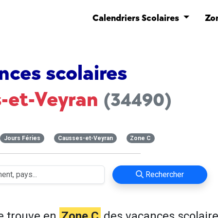
Calendriers Scolaires
Zo
nces scolaires
-et-Veyran
(34490)
Jours Féries
Causses-et-Veyran
Zone C
Rechercher
e trouve en
Zone C
des vacances scolaire