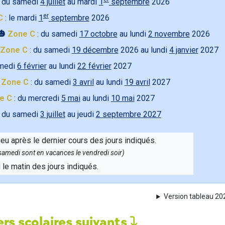
 du samedi
4 juillet
au mardi
1
septembre
2026
er
C
: le mardi
1
septembre
2026
🎃
Zone C
: du samedi
17 octobre
au lundi
2 novembre
2026
Zone C
: du samedi
19 décembre
2026 au lundi
4 janvier
2027
amedi
6 février
au lundi
22 février
2027

Zone C
: du samedi
3 avril
au lundi
19 avril
2027
e C
: du mercredi
5 mai
au lundi
10 mai
2027
 du samedi
3 juillet
au jeudi
2 septembre 2027
ieu après le dernier cours des jours indiqués.
e samedi sont en vacances le vendredi soir)
u le matin des jours indiqués.
Version tableau 2
rs scolaires suivants