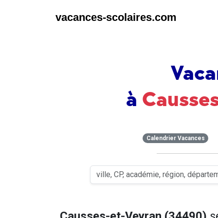
vacances-scolaires.com
Vaca
à
Causses
Calendrier Vacances
Causses-et-Veyran (34490)
s