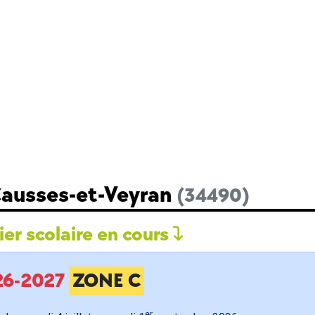
Causses-et-Veyran
(34490)
er scolaire en cours
026-2027
ZONE C
er