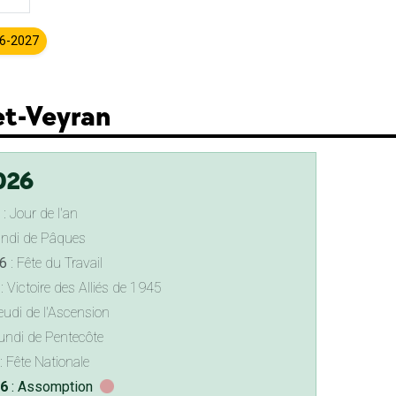
26-2027
et-Veyran
026
: Jour de l'an
undi de Pâques
6
: Fête du Travail
: Victoire des Alliés de 1945
eudi de l'Ascension
undi de Pentecôte
: Fête Nationale
26
: Assomption