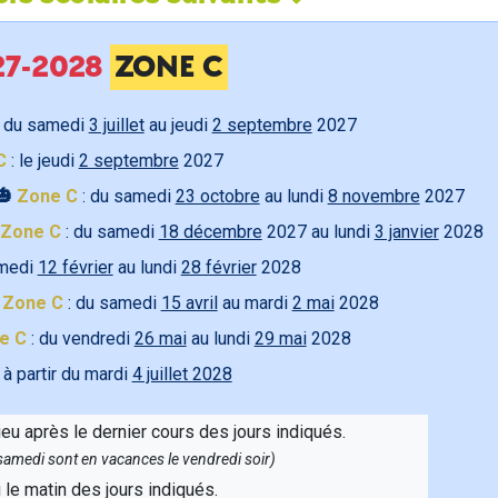
027-2028
ZONE C
 du samedi
3 juillet
au jeudi
2 septembre
2027
C
: le jeudi
2 septembre
2027
🎃
Zone C
: du samedi
23 octobre
au lundi
8 novembre
2027
Zone C
: du samedi
18 décembre
2027 au lundi
3 janvier
2028
amedi
12 février
au lundi
28 février
2028

Zone C
: du samedi
15 avril
au mardi
2 mai
2028
e C
: du vendredi
26 mai
au lundi
29 mai
2028
 à partir du mardi
4 juillet 2028
ieu après le dernier cours des jours indiqués.
e samedi sont en vacances le vendredi soir)
u le matin des jours indiqués.