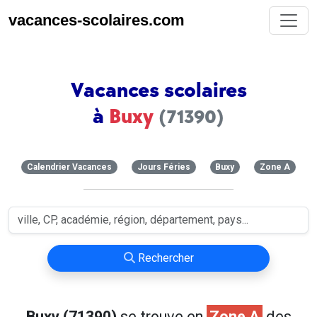
vacances-scolaires.com
Vacances scolaires
à
Buxy
(71390)
Calendrier Vacances
Jours Féries
Buxy
Zone A
Rechercher
Buxy (71390)
se trouve en
Zone A
des