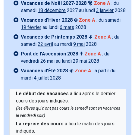
Vacances de Noël 2027-2028 🎅
Zone A
: du
samedi
18 décembre
2027 au lundi
3 janvier
2028
Vacances d’Hiver 2028 ❄️
Zone A
: du samedi
19 février
au lundi
6 mars
2028
Vacances de Printemps 2028 🌷
Zone A
: du
samedi
22 avril
au mardi
9 mai
2028
Pont de l’Ascension 2028 ✝️
Zone A
: du
vendredi
26 mai
au lundi
29 mai
2028
Vacances d’Été 2028 ☀️
Zone A
: à partir du
mardi
4 juillet 2028
Le début des vacances
a lieu après le dernier
cours des jours indiqués.
(les élèves qui n'ont pas cours le samedi sont en vacances
le vendredi soir)
La reprise des cours
a lieu le matin des jours
indiqués.