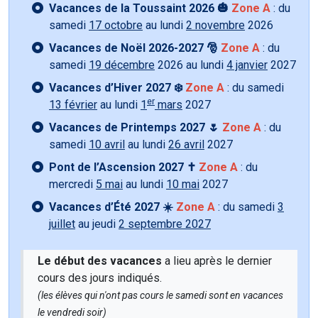
Vacances de la Toussaint 2026 🎃
Zone A
: du
samedi
17 octobre
au lundi
2 novembre
2026
Vacances de Noël 2026-2027 🎅
Zone A
: du
samedi
19 décembre
2026 au lundi
4 janvier
2027
Vacances d’Hiver 2027 ❄️
Zone A
: du samedi
er
13 février
au lundi
1
mars
2027
Vacances de Printemps 2027 🌷
Zone A
: du
samedi
10 avril
au lundi
26 avril
2027
Pont de l’Ascension 2027 ✝️
Zone A
: du
mercredi
5 mai
au lundi
10 mai
2027
Vacances d’Été 2027 ☀️
Zone A
: du samedi
3
juillet
au jeudi
2 septembre 2027
Le début des vacances
a lieu après le dernier
cours des jours indiqués.
(les élèves qui n'ont pas cours le samedi sont en vacances
le vendredi soir)