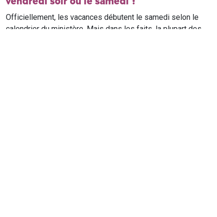
vendredi soir ou le samedi ?
Officiellement, les vacances débutent le samedi selon le
calendrier du ministère. Mais dans les faits, la plupart des
élèves qui n'ont pas cours le samedi sont en vacances dès
le vendredi soir après leur dernier cours. Il est conseillé de
vérifier avec l'établissement scolaire si des cours ont lieu le
samedi matin.
Où trouver le calendrier scolaire officiel ?
Le calendrier scolaire officiel est publié sur le site du
ministère de l'Education nationale
. Les dates présentées sur
ce site reprennent les données officielles pour les années
scolaires en cours et à venir, pour chaque zone et chaque
ville de France.