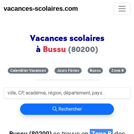
vacances-scolaires.com
Vacances scolaires
à
Bussu
(80200)
Calendrier Vacances
Jours Féries
Bussu
Zone B
Rechercher
Bussu (80200)
se trouve en
Zone B
des