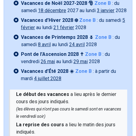
Vacances de Noël 2027-2028 🎅
Zone B
: du
samedi
18 décembre
2027 au lundi
3 janvier
2028
Vacances d’Hiver 2028 ❄️
Zone B
: du samedi
5
février
au lundi
21 février
2028
Vacances de Printemps 2028 🌷
Zone B
: du
samedi
8 avril
au lundi
24 avril
2028
Pont de l’Ascension 2028 ✝️
Zone B
: du
vendredi
26 mai
au lundi
29 mai
2028
Vacances d’Été 2028 ☀️
Zone B
: à partir du
mardi
4 juillet 2028
Le début des vacances
a lieu après le dernier
cours des jours indiqués.
(les élèves qui n'ont pas cours le samedi sont en vacances
le vendredi soir)
La reprise des cours
a lieu le matin des jours
indiqués.