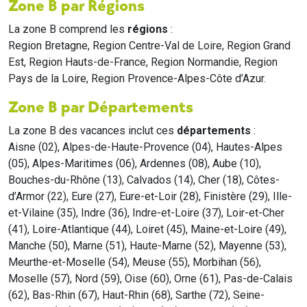
Zone B par Régions
La zone B comprend les
régions
:
Region Bretagne, Region Centre-Val de Loire, Region Grand
Est, Region Hauts-de-France, Region Normandie, Region
Pays de la Loire, Region Provence-Alpes-Côte d’Azur.
Zone B par Départements
La zone B des vacances inclut ces
départements
:
Aisne (02), Alpes-de-Haute-Provence (04), Hautes-Alpes
(05), Alpes-Maritimes (06), Ardennes (08), Aube (10),
Bouches-du-Rhône (13), Calvados (14), Cher (18), Côtes-
d’Armor (22), Eure (27), Eure-et-Loir (28), Finistère (29), Ille-
et-Vilaine (35), Indre (36), Indre-et-Loire (37), Loir-et-Cher
(41), Loire-Atlantique (44), Loiret (45), Maine-et-Loire (49),
Manche (50), Marne (51), Haute-Marne (52), Mayenne (53),
Meurthe-et-Moselle (54), Meuse (55), Morbihan (56),
Moselle (57), Nord (59), Oise (60), Orne (61), Pas-de-Calais
(62), Bas-Rhin (67), Haut-Rhin (68), Sarthe (72), Seine-