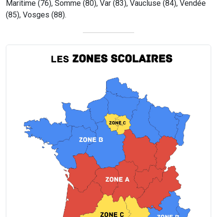
Maritime (76), Somme (80), Var (83), Vaucluse (84), Vendée
(85), Vosges (88).