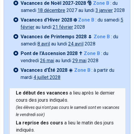
Vacances de Noël 2027-2028 🎅
Zone B
: du
samedi
18 décembre
2027 au lundi
3 janvier
2028
Vacances d’Hiver 2028 ❄️
Zone B
: du samedi
5
février
au lundi
21 février
2028
Vacances de Printemps 2028 🌷
Zone B
: du
samedi
8 avril
au lundi
24 avril
2028
Pont de l’Ascension 2028 ✝️
Zone B
: du
vendredi
26 mai
au lundi
29 mai
2028
Vacances d’Été 2028 ☀️
Zone B
: à partir du
mardi
4 juillet 2028
Le début des vacances
a lieu après le dernier
cours des jours indiqués.
(les élèves qui n'ont pas cours le samedi sont en vacances
le vendredi soir)
La reprise des cours
a lieu le matin des jours
indiqués.