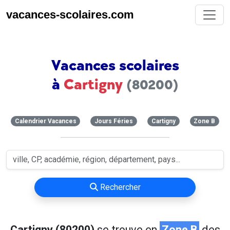
vacances-scolaires.com
Vacances scolaires
à
Cartigny
(80200)
Calendrier Vacances
Jours Féries
Cartigny
Zone B
Rechercher
Cartigny (80200)
se trouve en
Zone B
des