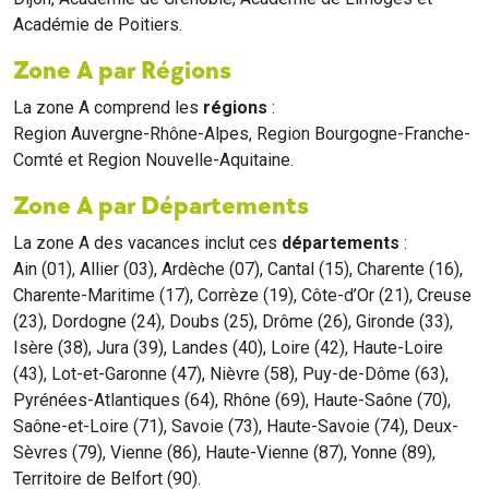
Académie de Poitiers.
Zone A par Régions
La zone A comprend les
régions
:
Region Auvergne-Rhône-Alpes, Region Bourgogne-Franche-
Comté et Region Nouvelle-Aquitaine.
Zone A par Départements
La zone A des vacances inclut ces
départements
:
Ain (01), Allier (03), Ardèche (07), Cantal (15), Charente (16),
Charente-Maritime (17), Corrèze (19), Côte-d’Or (21), Creuse
(23), Dordogne (24), Doubs (25), Drôme (26), Gironde (33),
Isère (38), Jura (39), Landes (40), Loire (42), Haute-Loire
(43), Lot-et-Garonne (47), Nièvre (58), Puy-de-Dôme (63),
Pyrénées-Atlantiques (64), Rhône (69), Haute-Saône (70),
Saône-et-Loire (71), Savoie (73), Haute-Savoie (74), Deux-
Sèvres (79), Vienne (86), Haute-Vienne (87), Yonne (89),
Territoire de Belfort (90).