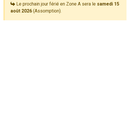
Le prochain jour férié en Zone A sera le
samedi 15
août 2026
(Assomption).