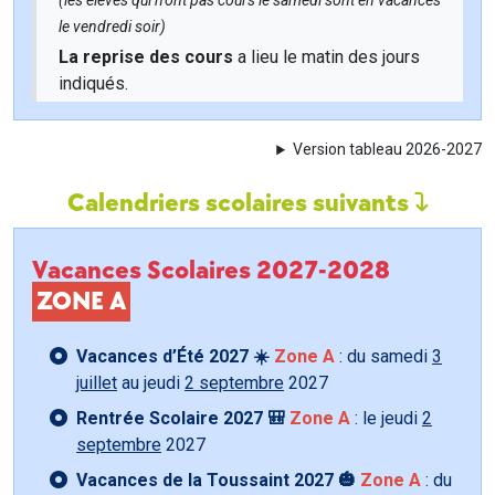
(les élèves qui n'ont pas cours le samedi sont en vacances
le vendredi soir)
La reprise des cours
a lieu le matin des jours
indiqués.
Version tableau 2026-2027
Calendriers scolaires suivants
Vacances Scolaires 2027-2028
ZONE A
Vacances d’Été 2027 ☀️
Zone A
: du samedi
3
juillet
au jeudi
2 septembre
2027
Rentrée Scolaire 2027 🎒
Zone A
: le jeudi
2
septembre
2027
Vacances de la Toussaint 2027 🎃
Zone A
: du