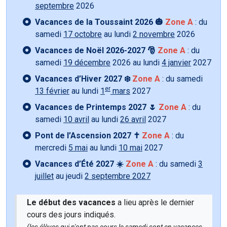
septembre
2026
Vacances de la Toussaint 2026 🎃
Zone A
: du
samedi
17 octobre
au lundi
2 novembre
2026
Vacances de Noël 2026-2027 🎅
Zone A
: du
samedi
19 décembre
2026 au lundi
4 janvier
2027
Vacances d’Hiver 2027 ❄️
Zone A
: du samedi
er
13 février
au lundi
1
mars
2027
Vacances de Printemps 2027 🌷
Zone A
: du
samedi
10 avril
au lundi
26 avril
2027
Pont de l’Ascension 2027 ✝️
Zone A
: du
mercredi
5 mai
au lundi
10 mai
2027
Vacances d’Été 2027 ☀️
Zone A
: du samedi
3
juillet
au jeudi
2 septembre 2027
Le début des vacances
a lieu après le dernier
cours des jours indiqués.