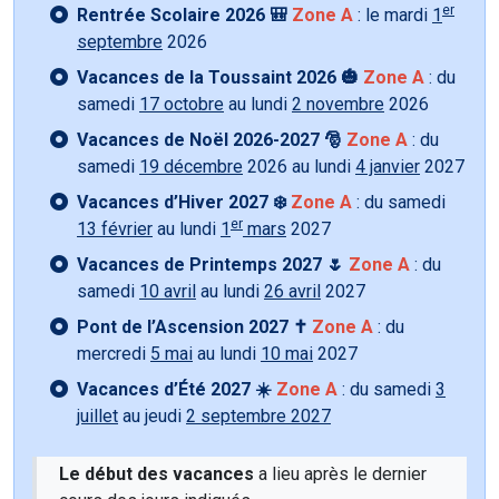
er
Rentrée Scolaire 2026 🎒
Zone A
: le mardi
1
septembre
2026
Vacances de la Toussaint 2026 🎃
Zone A
: du
samedi
17 octobre
au lundi
2 novembre
2026
Vacances de Noël 2026-2027 🎅
Zone A
: du
samedi
19 décembre
2026 au lundi
4 janvier
2027
Vacances d’Hiver 2027 ❄️
Zone A
: du samedi
er
13 février
au lundi
1
mars
2027
Vacances de Printemps 2027 🌷
Zone A
: du
samedi
10 avril
au lundi
26 avril
2027
Pont de l’Ascension 2027 ✝️
Zone A
: du
mercredi
5 mai
au lundi
10 mai
2027
Vacances d’Été 2027 ☀️
Zone A
: du samedi
3
juillet
au jeudi
2 septembre 2027
Le début des vacances
a lieu après le dernier