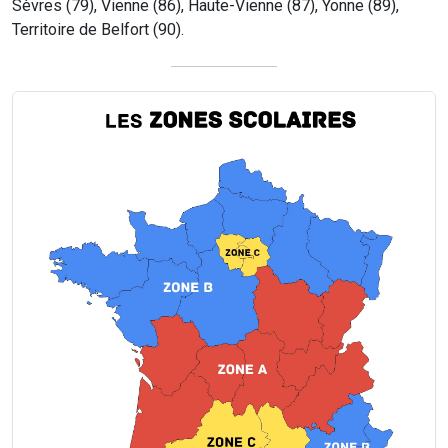
Sèvres (79), Vienne (86), Haute-Vienne (87), Yonne (89),
Territoire de Belfort (90).