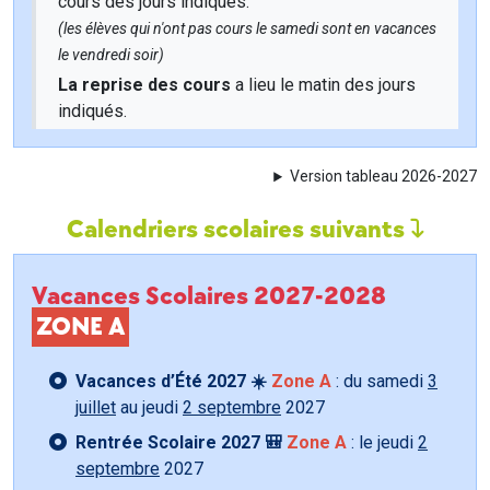
cours des jours indiqués.
(les élèves qui n'ont pas cours le samedi sont en vacances
le vendredi soir)
La reprise des cours
a lieu le matin des jours
indiqués.
Version tableau 2026-2027
Calendriers scolaires suivants
Vacances Scolaires 2027-2028
ZONE A
Vacances d’Été 2027 ☀️
Zone A
: du samedi
3
juillet
au jeudi
2 septembre
2027
Rentrée Scolaire 2027 🎒
Zone A
: le jeudi
2
septembre
2027