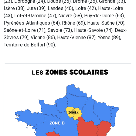
(23), Dordogne (24), Doubs (25), Drôme (26), Gironde (33),
Isère (38), Jura (39), Landes (40), Loire (42), Haute-Loire
(43), Lot-et-Garonne (47), Nièvre (58), Puy-de-Dôme (63),
Pyrénées-Atlantiques (64), Rhône (69), Haute-Saône (70),
Saône-et-Loire (71), Savoie (73), Haute-Savoie (74), Deux-
Sèvres (79), Vienne (86), Haute-Vienne (87), Yonne (89),
Territoire de Belfort (90).