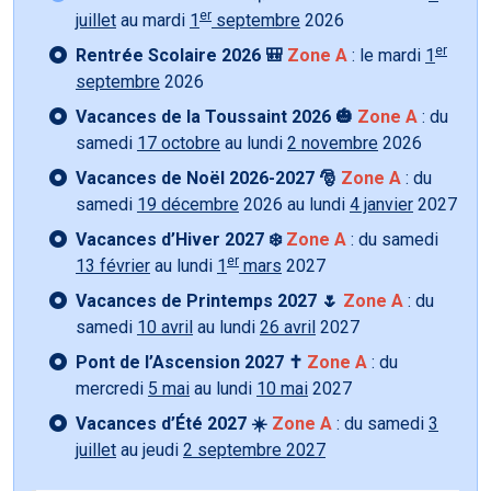
er
juillet
au mardi
1
septembre
2026
er
Rentrée Scolaire 2026 🎒
Zone A
: le mardi
1
septembre
2026
Vacances de la Toussaint 2026 🎃
Zone A
: du
samedi
17 octobre
au lundi
2 novembre
2026
Vacances de Noël 2026-2027 🎅
Zone A
: du
samedi
19 décembre
2026 au lundi
4 janvier
2027
Vacances d’Hiver 2027 ❄️
Zone A
: du samedi
er
13 février
au lundi
1
mars
2027
Vacances de Printemps 2027 🌷
Zone A
: du
samedi
10 avril
au lundi
26 avril
2027
Pont de l’Ascension 2027 ✝️
Zone A
: du
mercredi
5 mai
au lundi
10 mai
2027
Vacances d’Été 2027 ☀️
Zone A
: du samedi
3
juillet
au jeudi
2 septembre 2027