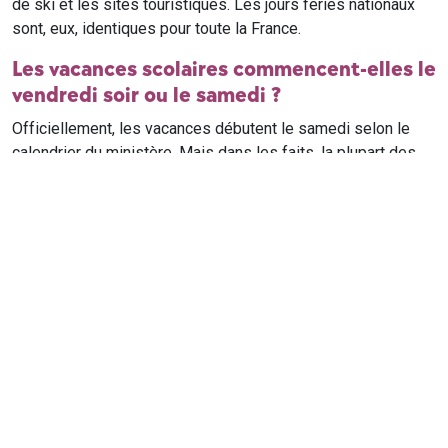
de ski et les sites touristiques. Les jours fériés nationaux
sont, eux, identiques pour toute la France.
Les vacances scolaires commencent-elles le
vendredi soir ou le samedi ?
Officiellement, les vacances débutent le samedi selon le
calendrier du ministère. Mais dans les faits, la plupart des
élèves qui n'ont pas cours le samedi sont en vacances dès
le vendredi soir après leur dernier cours. Il est conseillé de
vérifier avec l'établissement scolaire si des cours ont lieu le
samedi matin.
Où trouver le calendrier scolaire officiel ?
Le calendrier scolaire officiel est publié sur le site du
ministère de l'Education nationale
. Les dates présentées sur
ce site reprennent les données officielles pour les années
scolaires en cours et à venir, pour chaque zone et chaque
ville de France.