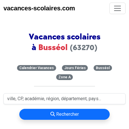
vacances-scolaires.com
Vacances scolaires
à
Busséol
(63270)
Calendrier Vacances
Jours Féries
Busséol
Zone A
Rechercher