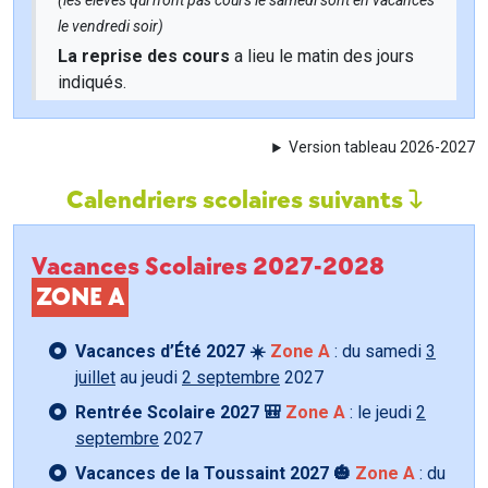
(les élèves qui n'ont pas cours le samedi sont en vacances
le vendredi soir)
La reprise des cours
a lieu le matin des jours
indiqués.
Version tableau 2026-2027
Calendriers scolaires suivants
Vacances Scolaires 2027-2028
ZONE A
Vacances d’Été 2027 ☀️
Zone A
: du samedi
3
juillet
au jeudi
2 septembre
2027
Rentrée Scolaire 2027 🎒
Zone A
: le jeudi
2
septembre
2027
Vacances de la Toussaint 2027 🎃
Zone A
: du