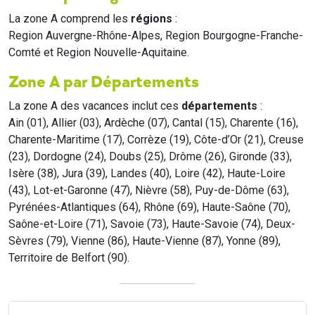
La zone A comprend les
régions
:
Region Auvergne-Rhône-Alpes, Region Bourgogne-Franche-
Comté et Region Nouvelle-Aquitaine.
Zone A par Départements
La zone A des vacances inclut ces
départements
:
Ain (01), Allier (03), Ardèche (07), Cantal (15), Charente (16),
Charente-Maritime (17), Corrèze (19), Côte-d’Or (21), Creuse
(23), Dordogne (24), Doubs (25), Drôme (26), Gironde (33),
Isère (38), Jura (39), Landes (40), Loire (42), Haute-Loire
(43), Lot-et-Garonne (47), Nièvre (58), Puy-de-Dôme (63),
Pyrénées-Atlantiques (64), Rhône (69), Haute-Saône (70),
Saône-et-Loire (71), Savoie (73), Haute-Savoie (74), Deux-
Sèvres (79), Vienne (86), Haute-Vienne (87), Yonne (89),
Territoire de Belfort (90).