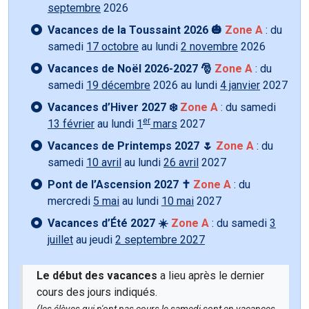
septembre
2026
Vacances de la Toussaint 2026 🎃
Zone A
: du
samedi
17 octobre
au lundi
2 novembre
2026
Vacances de Noël 2026-2027 🎅
Zone A
: du
samedi
19 décembre
2026 au lundi
4 janvier
2027
Vacances d’Hiver 2027 ❄️
Zone A
: du samedi
er
13 février
au lundi
1
mars
2027
Vacances de Printemps 2027 🌷
Zone A
: du
samedi
10 avril
au lundi
26 avril
2027
Pont de l’Ascension 2027 ✝️
Zone A
: du
mercredi
5 mai
au lundi
10 mai
2027
Vacances d’Été 2027 ☀️
Zone A
: du samedi
3
juillet
au jeudi
2 septembre 2027
Le début des vacances
a lieu après le dernier
cours des jours indiqués.