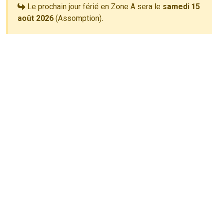
Le prochain jour férié en Zone A sera le
samedi 15
août 2026
(Assomption).