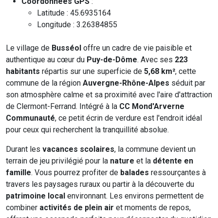
Coordonnées GPS
:
Latitude : 45.6935164
Longitude : 3.26384855
Le village de
Busséol
offre un cadre de vie paisible et
authentique au cœur du
Puy-de-Dôme
. Avec ses
223
habitants
répartis sur une superficie de
5,68 km²
, cette
commune de la région
Auvergne-Rhône-Alpes
séduit par
son atmosphère calme et sa proximité avec l'aire d'attraction
de Clermont-Ferrand. Intégré à la
CC Mond'Arverne
Communauté
, ce petit écrin de verdure est l'endroit idéal
pour ceux qui recherchent la tranquillité absolue.
Durant les
vacances scolaires
, la commune devient un
terrain de jeu privilégié pour la
nature
et la
détente en
famille
. Vous pourrez profiter de
balades
ressourçantes à
travers les paysages ruraux ou partir à la découverte du
patrimoine local
environnant. Les environs permettent de
combiner
activités de plein air
et moments de repos,