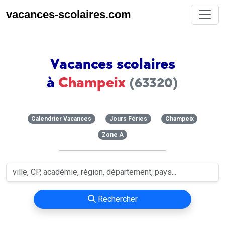
vacances-scolaires.com
Vacances scolaires
à
Champeix
(63320)
Calendrier Vacances
Jours Féries
Champeix
Zone A
Rechercher