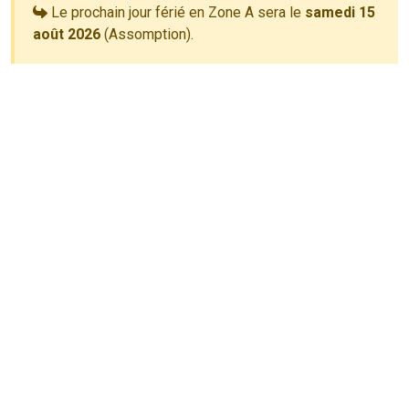
Le prochain jour férié en Zone A sera le
samedi 15
août 2026
(Assomption).