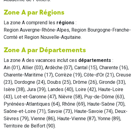
Zone A par Régions
La zone A comprend les
régions
:
Region Auvergne-Rhône-Alpes, Region Bourgogne-Franche-
Comté et Region Nouvelle-Aquitaine.
Zone A par Départements
La zone A des vacances inclut ces
départements
:
Ain (01), Allier (03), Ardèche (07), Cantal (15), Charente (16),
Charente-Maritime (17), Corrèze (19), Côte-d’Or (21), Creuse
(23), Dordogne (24), Doubs (25), Drôme (26), Gironde (33),
Isère (38), Jura (39), Landes (40), Loire (42), Haute-Loire
(43), Lot-et-Garonne (47), Nièvre (58), Puy-de-Dôme (63),
Pyrénées-Atlantiques (64), Rhône (69), Haute-Saône (70),
Saône-et-Loire (71), Savoie (73), Haute-Savoie (74), Deux-
Sèvres (79), Vienne (86), Haute-Vienne (87), Yonne (89),
Territoire de Belfort (90).