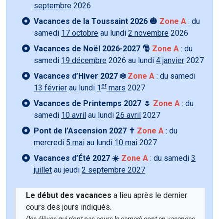
septembre
2026
Vacances de la Toussaint 2026 🎃
Zone A
: du
samedi
17 octobre
au lundi
2 novembre
2026
Vacances de Noël 2026-2027 🎅
Zone A
: du
samedi
19 décembre
2026 au lundi
4 janvier
2027
Vacances d’Hiver 2027 ❄️
Zone A
: du samedi
er
13 février
au lundi
1
mars
2027
Vacances de Printemps 2027 🌷
Zone A
: du
samedi
10 avril
au lundi
26 avril
2027
Pont de l’Ascension 2027 ✝️
Zone A
: du
mercredi
5 mai
au lundi
10 mai
2027
Vacances d’Été 2027 ☀️
Zone A
: du samedi
3
juillet
au jeudi
2 septembre 2027
Le début des vacances
a lieu après le dernier
cours des jours indiqués.