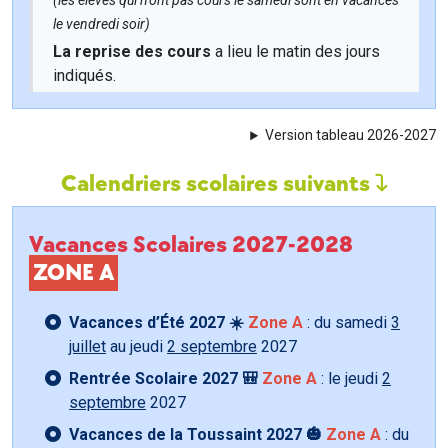
(les élèves qui n'ont pas cours le samedi sont en vacances
le vendredi soir)
La reprise des cours
a lieu le matin des jours
indiqués.
Version tableau 2026-2027
Calendriers scolaires suivants
Vacances Scolaires 2027-2028
ZONE A
Vacances d’Été 2027 ☀️
Zone A
: du samedi
3
juillet
au jeudi
2 septembre
2027
Rentrée Scolaire 2027 🎒
Zone A
: le jeudi
2
septembre
2027
Vacances de la Toussaint 2027 🎃
Zone A
: du