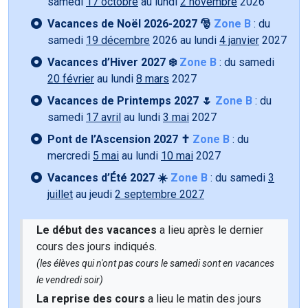
samedi
17 octobre
au lundi
2 novembre
2026
Vacances de Noël 2026-2027 🎅
Zone B
: du
samedi
19 décembre
2026 au lundi
4 janvier
2027
Vacances d’Hiver 2027 ❄️
Zone B
: du samedi
20 février
au lundi
8 mars
2027
Vacances de Printemps 2027 🌷
Zone B
: du
samedi
17 avril
au lundi
3 mai
2027
Pont de l’Ascension 2027 ✝️
Zone B
: du
mercredi
5 mai
au lundi
10 mai
2027
Vacances d’Été 2027 ☀️
Zone B
: du samedi
3
juillet
au jeudi
2 septembre 2027
Le début des vacances
a lieu après le dernier
cours des jours indiqués.
(les élèves qui n'ont pas cours le samedi sont en vacances
le vendredi soir)
La reprise des cours
a lieu le matin des jours