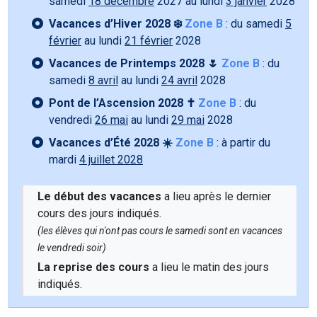
samedi
18 décembre
2027 au lundi
3 janvier
2028
Vacances d’Hiver 2028 ❄️
Zone B
: du samedi
5
février
au lundi
21 février
2028
Vacances de Printemps 2028 🌷
Zone B
: du
samedi
8 avril
au lundi
24 avril
2028
Pont de l’Ascension 2028 ✝️
Zone B
: du
vendredi
26 mai
au lundi
29 mai
2028
Vacances d’Été 2028 ☀️
Zone B
: à partir du
mardi
4 juillet 2028
Le début des vacances
a lieu après le dernier
cours des jours indiqués.
(les élèves qui n'ont pas cours le samedi sont en vacances
le vendredi soir)
La reprise des cours
a lieu le matin des jours
indiqués.