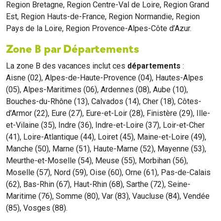
Region Bretagne, Region Centre-Val de Loire, Region Grand
Est, Region Hauts-de-France, Region Normandie, Region
Pays de la Loire, Region Provence-Alpes-Côte d’Azur.
Zone B par Départements
La zone B des vacances inclut ces
départements
:
Aisne (02), Alpes-de-Haute-Provence (04), Hautes-Alpes
(05), Alpes-Maritimes (06), Ardennes (08), Aube (10),
Bouches-du-Rhône (13), Calvados (14), Cher (18), Côtes-
d’Armor (22), Eure (27), Eure-et-Loir (28), Finistère (29), Ille-
et-Vilaine (35), Indre (36), Indre-et-Loire (37), Loir-et-Cher
(41), Loire-Atlantique (44), Loiret (45), Maine-et-Loire (49),
Manche (50), Marne (51), Haute-Marne (52), Mayenne (53),
Meurthe-et-Moselle (54), Meuse (55), Morbihan (56),
Moselle (57), Nord (59), Oise (60), Orne (61), Pas-de-Calais
(62), Bas-Rhin (67), Haut-Rhin (68), Sarthe (72), Seine-
Maritime (76), Somme (80), Var (83), Vaucluse (84), Vendée
(85), Vosges (88).