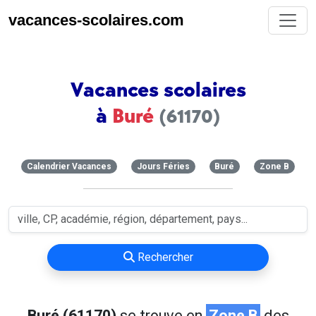
vacances-scolaires.com
Vacances scolaires
à
Buré
(61170)
Calendrier Vacances
Jours Féries
Buré
Zone B
Rechercher
Buré (61170)
se trouve en
Zone B
des