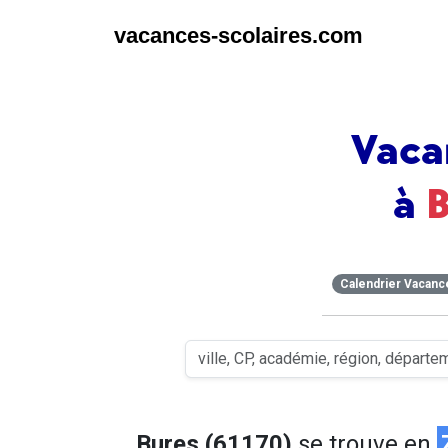
vacances-scolaires.com
Vaca
à
Calendrier Vacanc
Bures (61170)
se trouve en