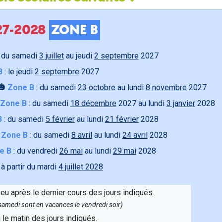
027-2028
ZONE B
 du samedi
3 juillet
au jeudi
2 septembre
2027
B
: le jeudi
2 septembre
2027
🎃
Zone B
: du samedi
23 octobre
au lundi
8 novembre
2027
Zone B
: du samedi
18 décembre
2027 au lundi
3 janvier
2028
B
: du samedi
5 février
au lundi
21 février
2028

Zone B
: du samedi
8 avril
au lundi
24 avril
2028
e B
: du vendredi
26 mai
au lundi
29 mai
2028
 à partir du mardi
4 juillet 2028
ieu après le dernier cours des jours indiqués.
e samedi sont en vacances le vendredi soir)
u le matin des jours indiqués.