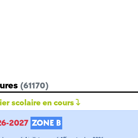
Bures
(61170)
er scolaire en cours
026-2027
ZONE B
er