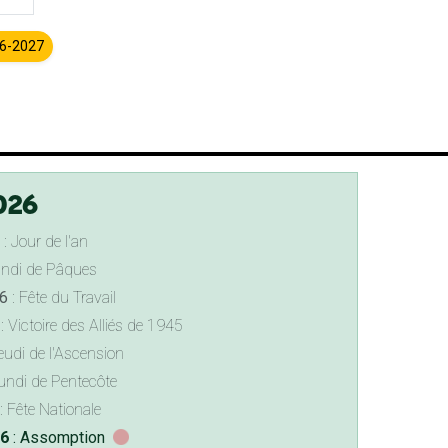
26-2027
026
: Jour de l'an
undi de Pâques
6
: Fête du Travail
: Victoire des Alliés de 1945
eudi de l'Ascension
undi de Pentecôte
: Fête Nationale
26
: Assomption