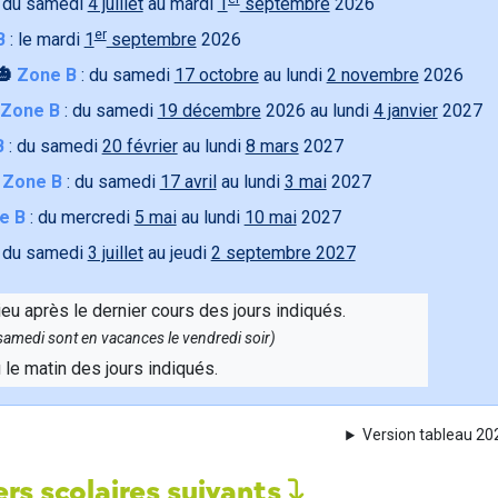
 du samedi
4 juillet
au mardi
1
septembre
2026
er
B
: le mardi
1
septembre
2026
🎃
Zone B
: du samedi
17 octobre
au lundi
2 novembre
2026
Zone B
: du samedi
19 décembre
2026 au lundi
4 janvier
2027
B
: du samedi
20 février
au lundi
8 mars
2027

Zone B
: du samedi
17 avril
au lundi
3 mai
2027
e B
: du mercredi
5 mai
au lundi
10 mai
2027
 du samedi
3 juillet
au jeudi
2 septembre 2027
ieu après le dernier cours des jours indiqués.
e samedi sont en vacances le vendredi soir)
u le matin des jours indiqués.
Version tableau 2
rs scolaires suivants