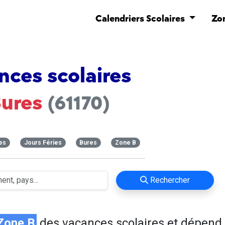
Calendriers Scolaires
Zo
nces scolaires
Bures
(61170)
es
Jours Féries
Bures
Zone B
Rechercher
Zone B
des vacances scolaires et dépend