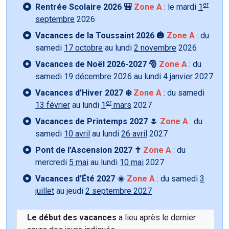
er
Rentrée Scolaire 2026 🎒
Zone A
: le mardi
1
septembre
2026
Vacances de la Toussaint 2026 🎃
Zone A
: du
samedi
17 octobre
au lundi
2 novembre
2026
Vacances de Noël 2026-2027 🎅
Zone A
: du
samedi
19 décembre
2026 au lundi
4 janvier
2027
Vacances d’Hiver 2027 ❄️
Zone A
: du samedi
er
13 février
au lundi
1
mars
2027
Vacances de Printemps 2027 🌷
Zone A
: du
samedi
10 avril
au lundi
26 avril
2027
Pont de l’Ascension 2027 ✝️
Zone A
: du
mercredi
5 mai
au lundi
10 mai
2027
Vacances d’Été 2027 ☀️
Zone A
: du samedi
3
juillet
au jeudi
2 septembre 2027
Le début des vacances
a lieu après le dernier