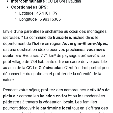
Intercommunalité
: CC Le Grésivaudan
Coordonnées GPS
:
Latitude : 45.4101179
Longitude : 5.98316305
Envie d'une parenthèse enchantée au cœur des montagnes
iséroises ? La commune de
Buissière
, nichée dans le
département de l'
Isère
en région
Auvergne-Rhône-Alpes
,
est une destination idéale pour vos prochaines
vacances
scolaires
. Avec ses 7,71 km² de paysages préservés, ce
petit village de 744 habitants offre un cadre de vie paisible
au sein de la
CC Le Grésivaudan
. C'est l'endroit parfait pour
déconnecter du quotidien et profiter de la sérénité de la
nature.
Pendant votre séjour, profitez des nombreuses
activités de
plein air
comme les
balades en forêt
ou les randonnées
pédestres à travers la végétation locale. Les familles
pourront découvrir le
patrimoine local
tout en s'offrant des