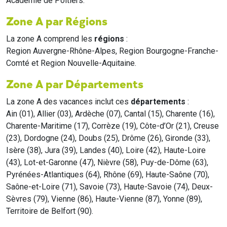
Académie de Poitiers.
Zone A par Régions
La zone A comprend les
régions
:
Region Auvergne-Rhône-Alpes, Region Bourgogne-Franche-
Comté et Region Nouvelle-Aquitaine.
Zone A par Départements
La zone A des vacances inclut ces
départements
:
Ain (01), Allier (03), Ardèche (07), Cantal (15), Charente (16),
Charente-Maritime (17), Corrèze (19), Côte-d’Or (21), Creuse
(23), Dordogne (24), Doubs (25), Drôme (26), Gironde (33),
Isère (38), Jura (39), Landes (40), Loire (42), Haute-Loire
(43), Lot-et-Garonne (47), Nièvre (58), Puy-de-Dôme (63),
Pyrénées-Atlantiques (64), Rhône (69), Haute-Saône (70),
Saône-et-Loire (71), Savoie (73), Haute-Savoie (74), Deux-
Sèvres (79), Vienne (86), Haute-Vienne (87), Yonne (89),
Territoire de Belfort (90).