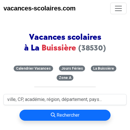
vacances-scolaires.com
Vacances scolaires
à La
Buissière
(38530)
Calendrier Vacances
Jours Féries
La Buissière
Zone A
Rechercher