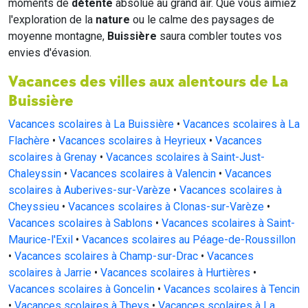
moments de
détente
absolue au grand air. Que vous aimiez
l'exploration de la
nature
ou le calme des paysages de
moyenne montagne,
Buissière
saura combler toutes vos
envies d'évasion.
Vacances des villes aux alentours de La
Buissière
Vacances scolaires à La Buissière
•
Vacances scolaires à La
Flachère
•
Vacances scolaires à Heyrieux
•
Vacances
scolaires à Grenay
•
Vacances scolaires à Saint-Just-
Chaleyssin
•
Vacances scolaires à Valencin
•
Vacances
scolaires à Auberives-sur-Varèze
•
Vacances scolaires à
Cheyssieu
•
Vacances scolaires à Clonas-sur-Varèze
•
Vacances scolaires à Sablons
•
Vacances scolaires à Saint-
Maurice-l'Exil
•
Vacances scolaires au Péage-de-Roussillon
•
Vacances scolaires à Champ-sur-Drac
•
Vacances
scolaires à Jarrie
•
Vacances scolaires à Hurtières
•
Vacances scolaires à Goncelin
•
Vacances scolaires à Tencin
•
Vacances scolaires à Theys
•
Vacances scolaires à La