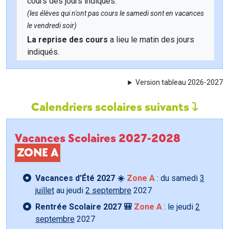
cours des jours indiqués.
(les élèves qui n'ont pas cours le samedi sont en vacances
le vendredi soir)
La reprise des cours
a lieu le matin des jours
indiqués.
Version tableau 2026-2027
Calendriers scolaires suivants
Vacances Scolaires 2027-2028
ZONE A
Vacances d’Été 2027 ☀️
Zone A
: du samedi
3
juillet
au jeudi
2 septembre
2027
Rentrée Scolaire 2027 🎒
Zone A
: le jeudi
2
septembre
2027