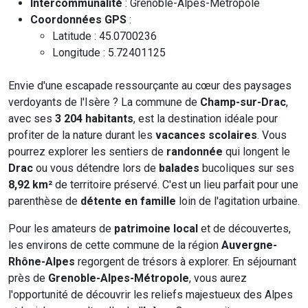
Intercommunalité
: Grenoble-Alpes-Métropole
Coordonnées GPS
:
Latitude : 45.0700236
Longitude : 5.72401125
Envie d'une escapade ressourçante au cœur des paysages
verdoyants de l'Isère ? La commune de
Champ-sur-Drac
,
avec ses
3 204 habitants
, est la destination idéale pour
profiter de la nature durant les
vacances scolaires
. Vous
pourrez explorer les sentiers de
randonnée
qui longent le
Drac
ou vous détendre lors de
balades
bucoliques sur ses
8,92 km²
de territoire préservé. C'est un lieu parfait pour une
parenthèse de
détente en famille
loin de l'agitation urbaine.
Pour les amateurs de
patrimoine local
et de découvertes,
les environs de cette commune de la région
Auvergne-
Rhône-Alpes
regorgent de trésors à explorer. En séjournant
près de
Grenoble-Alpes-Métropole
, vous aurez
l'opportunité de découvrir les reliefs majestueux des Alpes