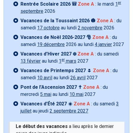
er
Rentrée Scolaire 2026 🎒
Zone A
: le mardi
1
septembre
2026
Vacances de la Toussaint 2026 🎃
Zone A
: du
samedi
17 octobre
au lundi
2 novembre
2026
Vacances de Noël 2026-2027 🎅
Zone A
: du
samedi
19 décembre
2026 au lundi
4 janvier
2027
Vacances d’Hiver 2027 ❄️
Zone A
: du samedi
er
13 février
au lundi
1
mars
2027
Vacances de Printemps 2027 🌷
Zone A
: du
samedi
10 avril
au lundi
26 avril
2027
Pont de l’Ascension 2027 ✝️
Zone A
: du
mercredi
5 mai
au lundi
10 mai
2027
Vacances d’Été 2027 ☀️
Zone A
: du samedi
3
juillet
au jeudi
2 septembre 2027
Le début des vacances
a lieu après le dernier