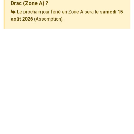
Drac (Zone A) ?
Le prochain jour férié en Zone A sera le
samedi 15
août 2026
(Assomption).