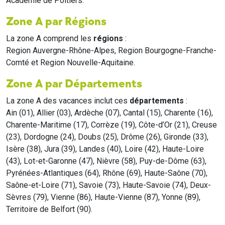
Académie de Poitiers.
Zone A par Régions
La zone A comprend les
régions
:
Region Auvergne-Rhône-Alpes, Region Bourgogne-Franche-
Comté et Region Nouvelle-Aquitaine.
Zone A par Départements
La zone A des vacances inclut ces
départements
:
Ain (01), Allier (03), Ardèche (07), Cantal (15), Charente (16),
Charente-Maritime (17), Corrèze (19), Côte-d’Or (21), Creuse
(23), Dordogne (24), Doubs (25), Drôme (26), Gironde (33),
Isère (38), Jura (39), Landes (40), Loire (42), Haute-Loire
(43), Lot-et-Garonne (47), Nièvre (58), Puy-de-Dôme (63),
Pyrénées-Atlantiques (64), Rhône (69), Haute-Saône (70),
Saône-et-Loire (71), Savoie (73), Haute-Savoie (74), Deux-
Sèvres (79), Vienne (86), Haute-Vienne (87), Yonne (89),
Territoire de Belfort (90).