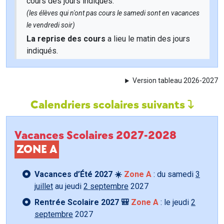
cours des jours indiqués.
(les élèves qui n'ont pas cours le samedi sont en vacances
le vendredi soir)
La reprise des cours
a lieu le matin des jours
indiqués.
Version tableau 2026-2027
Calendriers scolaires suivants
Vacances Scolaires 2027-2028
ZONE A
Vacances d’Été 2027 ☀️
Zone A
: du samedi
3
juillet
au jeudi
2 septembre
2027
Rentrée Scolaire 2027 🎒
Zone A
: le jeudi
2
septembre
2027