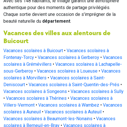
Avec ses 148 habitants, le village garantit une atmosphère
authentique pour des moments de partage privilégiés.
Chaque sortie devient une occasion de s'imprégner de la
beauté naturelle du
département
.
Vacances des villes aux alentours de
Buicourt
Vacances scolaires à Buicourt
•
Vacances scolaires à
Fontenay-Torcy
•
Vacances scolaires à Gerberoy
•
Vacances
scolaires à Grémévillers
•
Vacances scolaires à Lachapelle-
sous-Gerberoy
•
Vacances scolaires à Loueuse
•
Vacances
scolaires à Morvillers
•
Vacances scolaires à Saint-
Deniscourt
•
Vacances scolaires à Saint-Quentin-des-Prés
•
Vacances scolaires à Songeons
•
Vacances scolaires à Sully
•
Vacances scolaires à Thérines
•
Vacances scolaires à
Villers-Vermont
•
Vacances scolaires à Wambez
•
Vacances
scolaires à Auneuil
•
Vacances scolaires à Auteuil
•
Vacances scolaires à Beaumont-les-Nonains
•
Vacances
scolaires à Berneuil-en-Bray
•
Vacances scolaires à