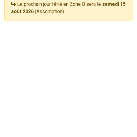
Le prochain jour férié en Zone B sera le
samedi 15
août 2026
(Assomption).