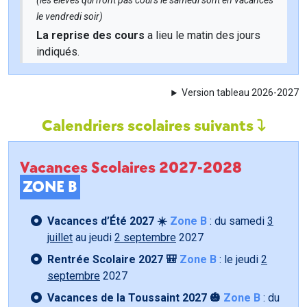
(les élèves qui n'ont pas cours le samedi sont en vacances
le vendredi soir)
La reprise des cours
a lieu le matin des jours
indiqués.
Version tableau 2026-2027
Calendriers scolaires suivants
Vacances Scolaires 2027-2028
ZONE B
Vacances d’Été 2027 ☀️
Zone B
: du samedi
3
juillet
au jeudi
2 septembre
2027
Rentrée Scolaire 2027 🎒
Zone B
: le jeudi
2
septembre
2027
Vacances de la Toussaint 2027 🎃
Zone B
: du