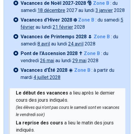
Vacances de Noël 2027-2028 🎅
Zone B
: du
samedi
18 décembre
2027 au lundi
3 janvier
2028
Vacances d’Hiver 2028 ❄️
Zone B
: du samedi
5
février
au lundi
21 février
2028
Vacances de Printemps 2028 🌷
Zone B
: du
samedi
8 avril
au lundi
24 avril
2028
Pont de l’Ascension 2028 ✝️
Zone B
: du
vendredi
26 mai
au lundi
29 mai
2028
Vacances d’Été 2028 ☀️
Zone B
: à partir du
mardi
4 juillet 2028
Le début des vacances
a lieu après le dernier
cours des jours indiqués.
(les élèves qui n'ont pas cours le samedi sont en vacances
le vendredi soir)
La reprise des cours
a lieu le matin des jours
indiqués.