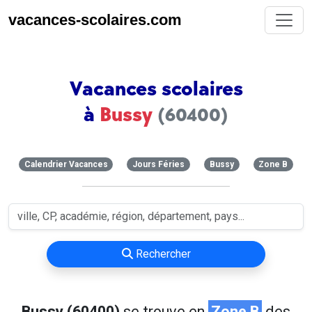
vacances-scolaires.com
Vacances scolaires
à
Bussy
(60400)
Calendrier Vacances
Jours Féries
Bussy
Zone B
Rechercher
Bussy (60400)
se trouve en
Zone B
des