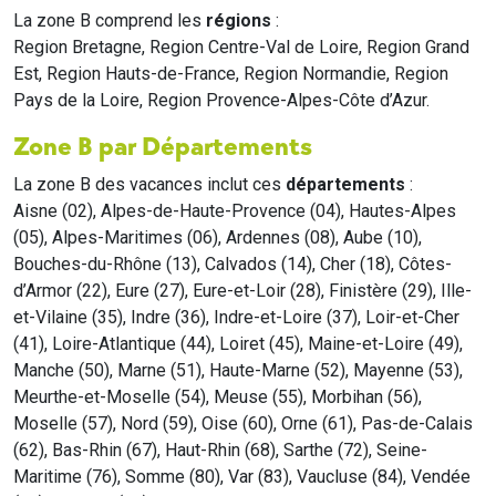
La zone B comprend les
régions
:
Region Bretagne, Region Centre-Val de Loire, Region Grand
Est, Region Hauts-de-France, Region Normandie, Region
Pays de la Loire, Region Provence-Alpes-Côte d’Azur.
Zone B par Départements
La zone B des vacances inclut ces
départements
:
Aisne (02), Alpes-de-Haute-Provence (04), Hautes-Alpes
(05), Alpes-Maritimes (06), Ardennes (08), Aube (10),
Bouches-du-Rhône (13), Calvados (14), Cher (18), Côtes-
d’Armor (22), Eure (27), Eure-et-Loir (28), Finistère (29), Ille-
et-Vilaine (35), Indre (36), Indre-et-Loire (37), Loir-et-Cher
(41), Loire-Atlantique (44), Loiret (45), Maine-et-Loire (49),
Manche (50), Marne (51), Haute-Marne (52), Mayenne (53),
Meurthe-et-Moselle (54), Meuse (55), Morbihan (56),
Moselle (57), Nord (59), Oise (60), Orne (61), Pas-de-Calais
(62), Bas-Rhin (67), Haut-Rhin (68), Sarthe (72), Seine-
Maritime (76), Somme (80), Var (83), Vaucluse (84), Vendée