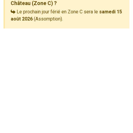
Château (Zone C) ?
Le prochain jour férié en Zone C sera le
samedi 15
août 2026
(Assomption).