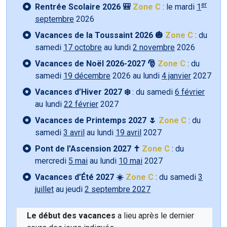
er
Rentrée Scolaire 2026 🎒
Zone C
: le mardi
1
septembre
2026
Vacances de la Toussaint 2026 🎃
Zone C
: du
samedi
17 octobre
au lundi
2 novembre
2026
Vacances de Noël 2026-2027 🎅
Zone C
: du
samedi
19 décembre
2026 au lundi
4 janvier
2027
Vacances d’Hiver 2027 ❄️
: du samedi
6 février
au lundi
22 février
2027
Vacances de Printemps 2027 🌷
Zone C
: du
samedi
3 avril
au lundi
19 avril
2027
Pont de l’Ascension 2027 ✝️
Zone C
: du
mercredi
5 mai
au lundi
10 mai
2027
Vacances d’Été 2027 ☀️
Zone C
: du samedi
3
juillet
au jeudi
2 septembre 2027
Le début des vacances
a lieu après le dernier