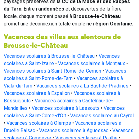
paysages préservés de la
CC de la Muse et des Raspes
du Tarn
. Entre
randonnées
et découvertes de la flore
locale, chaque moment passé à
Brousse-le-Château
promet une déconnexion totale en pleine
région Occitanie
.
Vacances des villes aux alentours de
Brousse-le-Château
Vacances scolaires à Brousse-le-Château
•
Vacances
scolaires à Saint-Izaire
•
Vacances scolaires à Montjaux
•
Vacances scolaires à Saint-Rome-de-Cernon
•
Vacances
scolaires à Saint-Rome-de-Tarn
•
Vacances scolaires à
Viala-du-Tarn
•
Vacances scolaires à La Bastide-Pradines
•
Vacances scolaires à Espalion
•
Vacances scolaires à
Bessuéjouls
•
Vacances scolaires à Castelnau-de-
Mandailles
•
Vacances scolaires à Lassouts
•
Vacances
scolaires à Saint-Côme-d'Olt
•
Vacances scolaires au Cayrol
•
Vacances scolaires à Olemps
•
Vacances scolaires à
Druelle Balsac
•
Vacances scolaires à Aguessac
•
Vacances
scolaires à Compeyre
•
Vacances scolaires à Paulhe
•