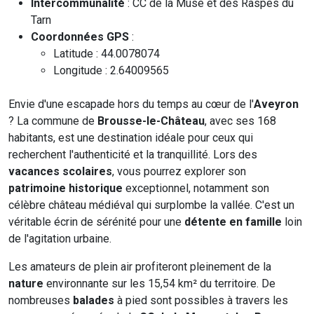
Intercommunalité
: CC de la Muse et des Raspes du
Tarn
Coordonnées GPS
:
Latitude : 44.0078074
Longitude : 2.64009565
Envie d'une escapade hors du temps au cœur de l'
Aveyron
? La commune de
Brousse-le-Château
, avec ses 168
habitants, est une destination idéale pour ceux qui
recherchent l'authenticité et la tranquillité. Lors des
vacances scolaires
, vous pourrez explorer son
patrimoine historique
exceptionnel, notamment son
célèbre château médiéval qui surplombe la vallée. C'est un
véritable écrin de sérénité pour une
détente en famille
loin
de l'agitation urbaine.
Les amateurs de plein air profiteront pleinement de la
nature
environnante sur les 15,54 km² du territoire. De
nombreuses
balades
à pied sont possibles à travers les