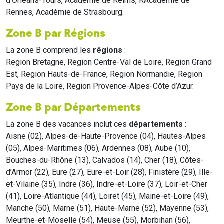
d'Orléans-Tours, Académie de Reims, RAcadémie de
Rennes, Académie de Strasbourg.
Zone B par Régions
La zone B comprend les
régions
:
Region Bretagne, Region Centre-Val de Loire, Region Grand
Est, Region Hauts-de-France, Region Normandie, Region
Pays de la Loire, Region Provence-Alpes-Côte d’Azur.
Zone B par Départements
La zone B des vacances inclut ces
départements
:
Aisne (02), Alpes-de-Haute-Provence (04), Hautes-Alpes
(05), Alpes-Maritimes (06), Ardennes (08), Aube (10),
Bouches-du-Rhône (13), Calvados (14), Cher (18), Côtes-
d’Armor (22), Eure (27), Eure-et-Loir (28), Finistère (29), Ille-
et-Vilaine (35), Indre (36), Indre-et-Loire (37), Loir-et-Cher
(41), Loire-Atlantique (44), Loiret (45), Maine-et-Loire (49),
Manche (50), Marne (51), Haute-Marne (52), Mayenne (53),
Meurthe-et-Moselle (54), Meuse (55), Morbihan (56),