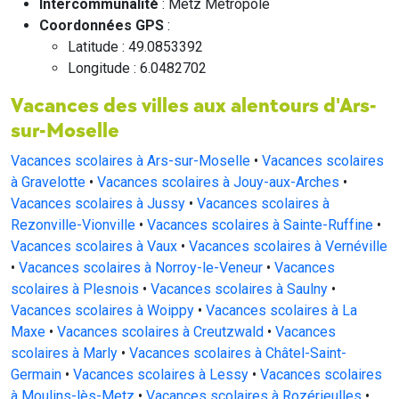
Intercommunalité
: Metz Métropole
Coordonnées GPS
:
Latitude : 49.0853392
Longitude : 6.0482702
Vacances des villes aux alentours d'Ars-
sur-Moselle
Vacances scolaires à Ars-sur-Moselle
•
Vacances scolaires
à Gravelotte
•
Vacances scolaires à Jouy-aux-Arches
•
Vacances scolaires à Jussy
•
Vacances scolaires à
Rezonville-Vionville
•
Vacances scolaires à Sainte-Ruffine
•
Vacances scolaires à Vaux
•
Vacances scolaires à Vernéville
•
Vacances scolaires à Norroy-le-Veneur
•
Vacances
scolaires à Plesnois
•
Vacances scolaires à Saulny
•
Vacances scolaires à Woippy
•
Vacances scolaires à La
Maxe
•
Vacances scolaires à Creutzwald
•
Vacances
scolaires à Marly
•
Vacances scolaires à Châtel-Saint-
Germain
•
Vacances scolaires à Lessy
•
Vacances scolaires
à Moulins-lès-Metz
•
Vacances scolaires à Rozérieulles
•