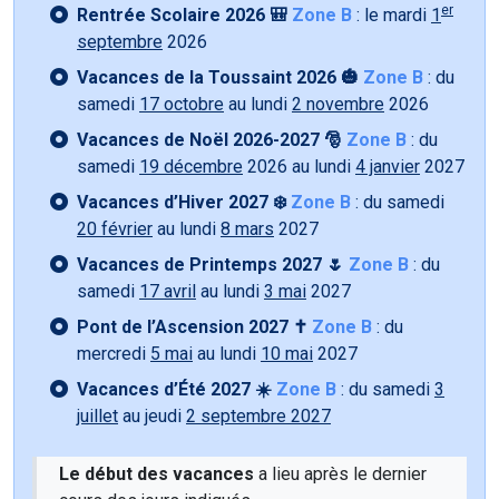
er
Rentrée Scolaire 2026 🎒
Zone B
: le mardi
1
septembre
2026
Vacances de la Toussaint 2026 🎃
Zone B
: du
samedi
17 octobre
au lundi
2 novembre
2026
Vacances de Noël 2026-2027 🎅
Zone B
: du
samedi
19 décembre
2026 au lundi
4 janvier
2027
Vacances d’Hiver 2027 ❄️
Zone B
: du samedi
20 février
au lundi
8 mars
2027
Vacances de Printemps 2027 🌷
Zone B
: du
samedi
17 avril
au lundi
3 mai
2027
Pont de l’Ascension 2027 ✝️
Zone B
: du
mercredi
5 mai
au lundi
10 mai
2027
Vacances d’Été 2027 ☀️
Zone B
: du samedi
3
juillet
au jeudi
2 septembre 2027
Le début des vacances
a lieu après le dernier