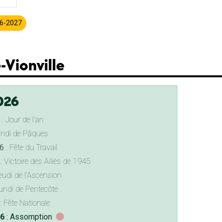
26-2027
-Vionville
026
: Jour de l'an
undi de Pâques
6
: Fête du Travail
: Victoire des Alliés de 1945
eudi de l'Ascension
undi de Pentecôte
: Fête Nationale
26
: Assomption