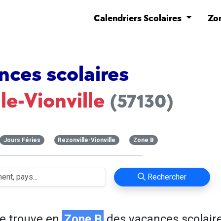
Calendriers Scolaires
Zo
nces scolaires
le-Vionville
(57130)
Jours Féries
Rezonville-Vionville
Zone B
Rechercher
e trouve en
Zone B
des vacances scolaire