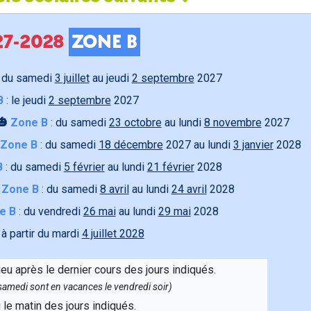
027-2028
ZONE B
 du samedi
3 juillet
au jeudi
2 septembre
2027
B
: le jeudi
2 septembre
2027
🎃
Zone B
: du samedi
23 octobre
au lundi
8 novembre
2027
Zone B
: du samedi
18 décembre
2027 au lundi
3 janvier
2028
B
: du samedi
5 février
au lundi
21 février
2028

Zone B
: du samedi
8 avril
au lundi
24 avril
2028
e B
: du vendredi
26 mai
au lundi
29 mai
2028
 à partir du mardi
4 juillet 2028
ieu après le dernier cours des jours indiqués.
e samedi sont en vacances le vendredi soir)
u le matin des jours indiqués.