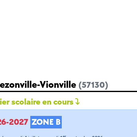
ezonville-Vionville
(57130)
er scolaire en cours
026-2027
ZONE B
er