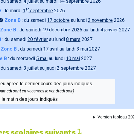
 du samedi
4 juillet
au mardi
1
septembre
2026
er
B
: le mardi
1
septembre
2026
🎃
Zone B
: du samedi
17 octobre
au lundi
2 novembre
2026
Zone B
: du samedi
19 décembre
2026 au lundi
4 janvier
2027
B
: du samedi
20 février
au lundi
8 mars
2027

Zone B
: du samedi
17 avril
au lundi
3 mai
2027
e B
: du mercredi
5 mai
au lundi
10 mai
2027
 du samedi
3 juillet
au jeudi
2 septembre 2027
ieu après le dernier cours des jours indiqués.
e samedi sont en vacances le vendredi soir)
u le matin des jours indiqués.
Version tableau 2
rs scolaires suivants