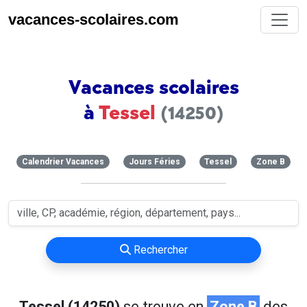
vacances-scolaires.com
Vacances scolaires
à
Tessel
(14250)
Calendrier Vacances
Jours Féries
Tessel
Zone B
Rechercher
Tessel (14250)
se trouve en
Zone B
des