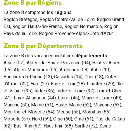
Zone B par Régions
La zone B comprend les
régions
:
Region Bretagne, Region Centre-Val de Loire, Region Grand
Est, Region Hauts-de-France, Region Normandie, Region
Pays de la Loire, Region Provence-Alpes-Côte d’Azur.
Zone B par Départements
La zone B des vacances inclut ces
départements
:
Aisne (02), Alpes-de-Haute-Provence (04), Hautes-Alpes
(05), Alpes-Maritimes (06), Ardennes (08), Aube (10),
Bouches-du-Rhône (13), Calvados (14), Cher (18), Côtes-
d’Armor (22), Eure (27), Eure-et-Loir (28), Finistère (29), Ille-
et-Vilaine (35), Indre (36), Indre-et-Loire (37), Loir-et-Cher
(41), Loire-Atlantique (44), Loiret (45), Maine-et-Loire (49),
Manche (50), Marne (51), Haute-Marne (52), Mayenne (53),
Meurthe-et-Moselle (54), Meuse (55), Morbihan (56),
Moselle (57), Nord (59), Oise (60), Orne (61), Pas-de-Calais
(62), Bas-Rhin (67), Haut-Rhin (68), Sarthe (72), Seine-