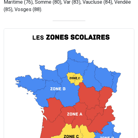
Maritime (76), Somme (80), Var (83), Vaucluse (84), Vendée
(85), Vosges (88).