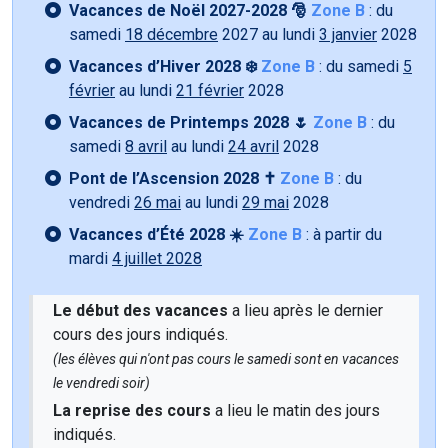
Vacances de Noël 2027-2028 🎅
Zone B
: du
samedi
18 décembre
2027 au lundi
3 janvier
2028
Vacances d’Hiver 2028 ❄️
Zone B
: du samedi
5
février
au lundi
21 février
2028
Vacances de Printemps 2028 🌷
Zone B
: du
samedi
8 avril
au lundi
24 avril
2028
Pont de l’Ascension 2028 ✝️
Zone B
: du
vendredi
26 mai
au lundi
29 mai
2028
Vacances d’Été 2028 ☀️
Zone B
: à partir du
mardi
4 juillet 2028
Le début des vacances
a lieu après le dernier
cours des jours indiqués.
(les élèves qui n'ont pas cours le samedi sont en vacances
le vendredi soir)
La reprise des cours
a lieu le matin des jours
indiqués.