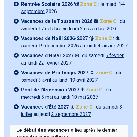
er
Rentrée Scolaire 2026 🎒
Zone C
: le mardi
1
septembre
2026
Vacances de la Toussaint 2026 🎃
Zone C
: du
samedi
17 octobre
au lundi
2 novembre
2026
Vacances de Noël 2026-2027 🎅
Zone C
: du
samedi
19 décembre
2026 au lundi
4 janvier
2027
Vacances d’Hiver 2027 ❄️
: du samedi
6 février
au lundi
22 février
2027
Vacances de Printemps 2027 🌷
Zone C
: du
samedi
3 avril
au lundi
19 avril
2027
Pont de l’Ascension 2027 ✝️
Zone C
: du
mercredi
5 mai
au lundi
10 mai
2027
Vacances d’Été 2027 ☀️
Zone C
: du samedi
3
juillet
au jeudi
2 septembre 2027
Le début des vacances
a lieu après le dernier