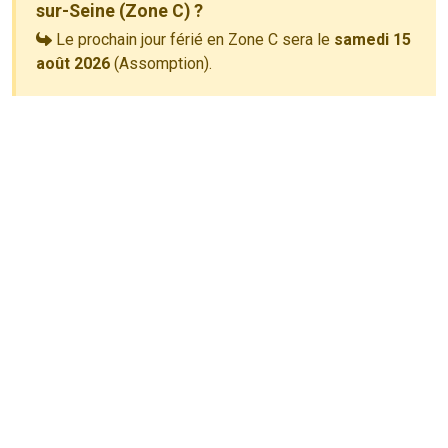
sur-Seine (Zone C) ?
Le prochain jour férié en Zone C sera le
samedi 15
août 2026
(Assomption).