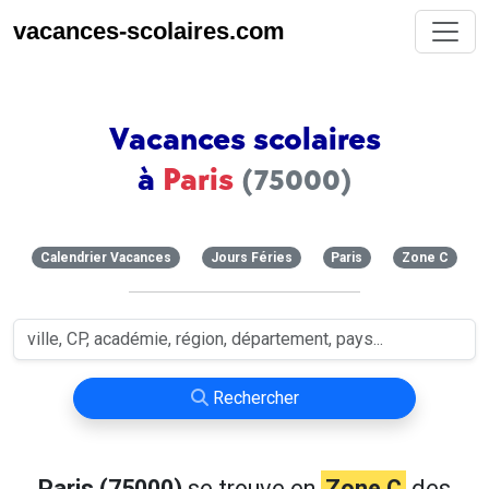
vacances-scolaires.com
Vacances scolaires
à
Paris
(75000)
Calendrier Vacances
Jours Féries
Paris
Zone C
Rechercher
Paris (75000)
se trouve en
Zone C
des