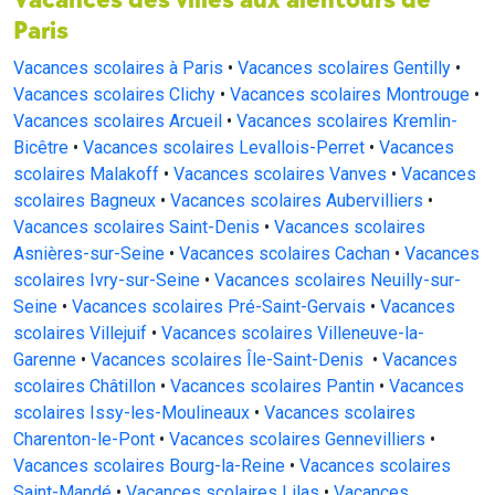
Vacances des villes aux alentours de
Paris
Vacances scolaires à Paris
•
Vacances scolaires Gentilly
•
Vacances scolaires Clichy
•
Vacances scolaires Montrouge
•
Vacances scolaires Arcueil
•
Vacances scolaires Kremlin-
Bicêtre
•
Vacances scolaires Levallois-Perret
•
Vacances
scolaires Malakoff
•
Vacances scolaires Vanves
•
Vacances
scolaires Bagneux
•
Vacances scolaires Aubervilliers
•
Vacances scolaires Saint-Denis
•
Vacances scolaires
Asnières-sur-Seine
•
Vacances scolaires Cachan
•
Vacances
scolaires Ivry-sur-Seine
•
Vacances scolaires Neuilly-sur-
Seine
•
Vacances scolaires Pré-Saint-Gervais
•
Vacances
scolaires Villejuif
•
Vacances scolaires Villeneuve-la-
Garenne
•
Vacances scolaires Île-Saint-Denis
•
Vacances
scolaires Châtillon
•
Vacances scolaires Pantin
•
Vacances
scolaires Issy-les-Moulineaux
•
Vacances scolaires
Charenton-le-Pont
•
Vacances scolaires Gennevilliers
•
Vacances scolaires Bourg-la-Reine
•
Vacances scolaires
Saint-Mandé
•
Vacances scolaires Lilas
•
Vacances