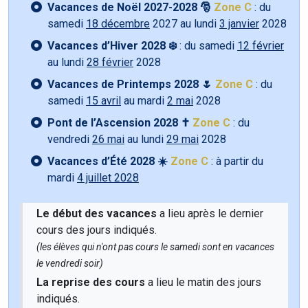
Vacances de Noël 2027-2028 🎅
Zone C
: du
samedi
18 décembre
2027 au lundi
3 janvier
2028
Vacances d’Hiver 2028 ❄️
: du samedi
12 février
au lundi
28 février
2028
Vacances de Printemps 2028 🌷
Zone C
: du
samedi
15 avril
au mardi
2 mai
2028
Pont de l’Ascension 2028 ✝️
Zone C
: du
vendredi
26 mai
au lundi
29 mai
2028
Vacances d’Été 2028 ☀️
Zone C
: à partir du
mardi
4 juillet 2028
Le début des vacances
a lieu après le dernier
cours des jours indiqués.
(les élèves qui n'ont pas cours le samedi sont en vacances
le vendredi soir)
La reprise des cours
a lieu le matin des jours
indiqués.