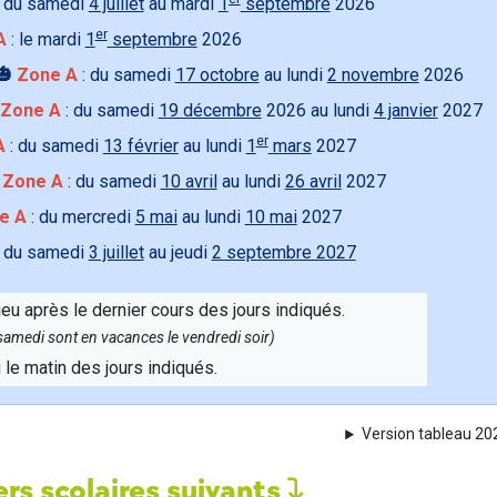
 du samedi
4 juillet
au mardi
1
septembre
2026
er
A
: le mardi
1
septembre
2026
🎃
Zone A
: du samedi
17 octobre
au lundi
2 novembre
2026
Zone A
: du samedi
19 décembre
2026 au lundi
4 janvier
2027
er
A
: du samedi
13 février
au lundi
1
mars
2027

Zone A
: du samedi
10 avril
au lundi
26 avril
2027
e A
: du mercredi
5 mai
au lundi
10 mai
2027
 du samedi
3 juillet
au jeudi
2 septembre 2027
ieu après le dernier cours des jours indiqués.
e samedi sont en vacances le vendredi soir)
u le matin des jours indiqués.
Version tableau 2
rs scolaires suivants