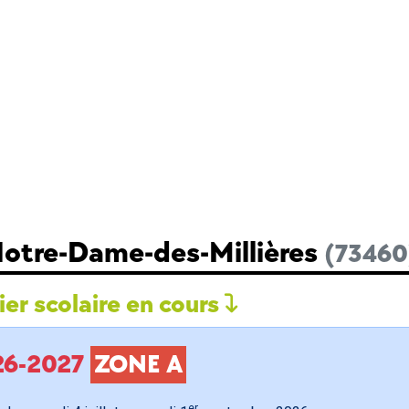
Notre-Dame-des-Millières
(73460
er scolaire en cours
026-2027
ZONE A
er