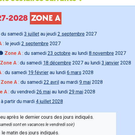
027-2028
ZONE A
 du samedi
3 juillet
au jeudi
2 septembre
2027
A
: le jeudi
2 septembre
2027
🎃
Zone A
: du samedi
23 octobre
au lundi
8 novembre
2027
Zone A
: du samedi
18 décembre
2027 au lundi
3 janvier
2028
A
: du samedi
19 février
au lundi
6 mars
2028

Zone A
: du samedi
22 avril
au mardi
9 mai
2028
e A
: du vendredi
26 mai
au lundi
29 mai
2028
 à partir du mardi
4 juillet 2028
ieu après le dernier cours des jours indiqués.
e samedi sont en vacances le vendredi soir)
u le matin des jours indiqués.