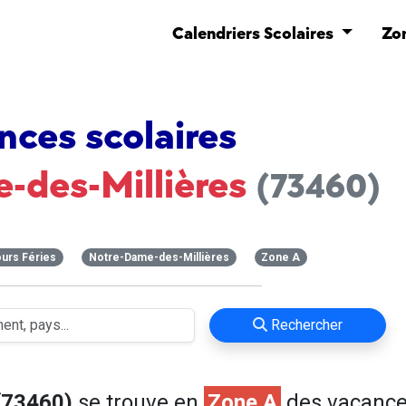
Calendriers Scolaires
Zo
nces scolaires
-des-Millières
(73460)
urs Féries
Notre-Dame-des-Millières
Zone A
Rechercher
(73460)
se trouve en
Zone A
des vacanc