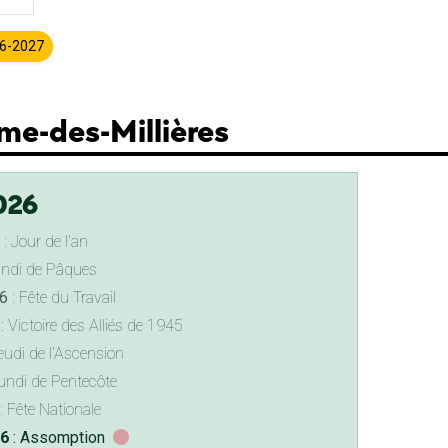
26-2027
me-des-Millières
026
: Jour de l'an
undi de Pâques
6
: Fête du Travail
: Victoire des Alliés de 1945
eudi de l'Ascension
undi de Pentecôte
: Fête Nationale
26
: Assomption