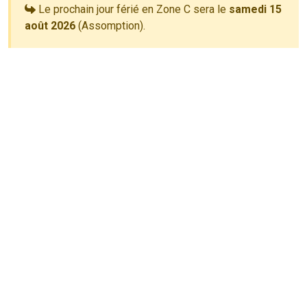
Le prochain jour férié en Zone C sera le
samedi 15
août 2026
(Assomption).