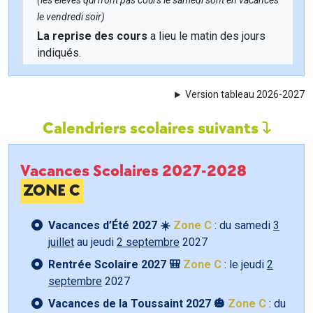
(les élèves qui n'ont pas cours le samedi sont en vacances
le vendredi soir)
La reprise des cours
a lieu le matin des jours
indiqués.
Version tableau 2026-2027
Calendriers scolaires suivants
Vacances Scolaires 2027-2028
ZONE C
Vacances d’Été 2027 ☀️
Zone C
: du samedi
3
juillet
au jeudi
2 septembre
2027
Rentrée Scolaire 2027 🎒
Zone C
: le jeudi
2
septembre
2027
Vacances de la Toussaint 2027 🎃
Zone C
: du