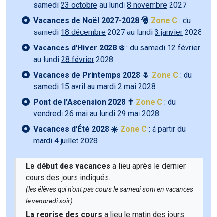
samedi
23 octobre
au lundi
8 novembre
2027
Vacances de Noël 2027-2028 🎅
Zone C
: du
samedi
18 décembre
2027 au lundi
3 janvier
2028
Vacances d’Hiver 2028 ❄️
: du samedi
12 février
au lundi
28 février
2028
Vacances de Printemps 2028 🌷
Zone C
: du
samedi
15 avril
au mardi
2 mai
2028
Pont de l’Ascension 2028 ✝️
Zone C
: du
vendredi
26 mai
au lundi
29 mai
2028
Vacances d’Été 2028 ☀️
Zone C
: à partir du
mardi
4 juillet 2028
Le début des vacances
a lieu après le dernier
cours des jours indiqués.
(les élèves qui n'ont pas cours le samedi sont en vacances
le vendredi soir)
La reprise des cours
a lieu le matin des jours