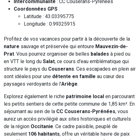
Intercommunalité
: CC Couserans-Pyrénées
Coordonnées GPS
:
Latitude : 43.03395775
Longitude : 0.99325915
Profitez de vos vacances pour partir à la découverte de la
nature
sauvage et préservée qui entoure
Mauvezin-de-
Prat
. Vous pourrez organiser de belles
balades
à pied ou
en VTT le long du
Salat
, ce cours d'eau emblématique qui
structure le pays du
Couserans
. Ces escapades en plein air
sont idéales pour une
détente en famille
au cœur des
paysages verdoyants de l'
Ariège
.
Explorez également le riche
patrimoine local
en parcourant
les petits sentiers de cette petite commune de 1,85 km². En
séjournant au sein de la
CC Couserans-Pyrénées
, vous
aurez un accès privilégié aux sites historiques et culturels
de la région
Occitanie
. Ce cadre paisible, peuplé de
seulement
106 habitants
, offre un véritable havre de paix