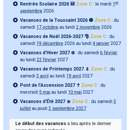
er
Rentrée Scolaire 2026 🎒
Zone C
: le mardi
1
septembre
2026
Vacances de la Toussaint 2026 🎃
Zone C
: du
samedi
17 octobre
au lundi
2 novembre
2026
Vacances de Noël 2026-2027 🎅
Zone C
: du
samedi
19 décembre
2026 au lundi
4 janvier
2027
Vacances d’Hiver 2027 ❄️
: du samedi
6 février
au lundi
22 février
2027
Vacances de Printemps 2027 🌷
Zone C
: du
samedi
3 avril
au lundi
19 avril
2027
Pont de l’Ascension 2027 ✝️
Zone C
: du
mercredi
5 mai
au lundi
10 mai
2027
Vacances d’Été 2027 ☀️
Zone C
: du samedi
3
juillet
au jeudi
2 septembre 2027
Le début des vacances
a lieu après le dernier