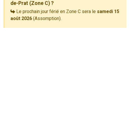
de-Prat (Zone C) ?
Le prochain jour férié en Zone C sera le
samedi 15
août 2026
(Assomption).