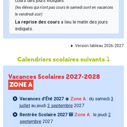
cours des jours indiqués.
(les élèves qui n'ont pas cours le samedi sont en vacances
le vendredi soir)
La reprise des cours
a lieu le matin des jours
indiqués.
Version tableau 2026-2027
Calendriers scolaires suivants
Vacances Scolaires 2027-2028
ZONE A
Vacances d’Été 2027 ☀️
Zone A
: du samedi
3
juillet
au jeudi
2 septembre
2027
Rentrée Scolaire 2027 🎒
Zone A
: le jeudi
2
septembre
2027