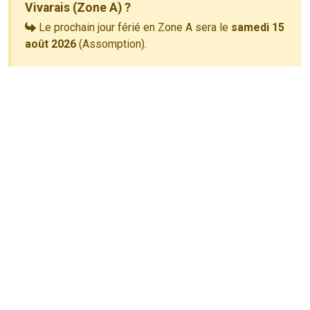
Vivarais (Zone A) ?
Le prochain jour férié en Zone A sera le
samedi 15
août 2026
(Assomption).