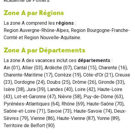
Académie de Poitiers.
Zone A par Régions
La zone A comprend les
régions
:
Region Auvergne-Rhône-Alpes, Region Bourgogne-Franche-
Comté et Region Nouvelle-Aquitaine.
Zone A par Départements
La zone A des vacances inclut ces
départements
:
Ain (01), Allier (03), Ardèche (07), Cantal (15), Charente (16),
Charente-Maritime (17), Corrèze (19), Côte-d’Or (21), Creuse
(23), Dordogne (24), Doubs (25), Drôme (26), Gironde (33),
Isère (38), Jura (39), Landes (40), Loire (42), Haute-Loire
(43), Lot-et-Garonne (47), Nièvre (58), Puy-de-Dôme (63),
Pyrénées-Atlantiques (64), Rhône (69), Haute-Saône (70),
Saône-et-Loire (71), Savoie (73), Haute-Savoie (74), Deux-
Sèvres (79), Vienne (86), Haute-Vienne (87), Yonne (89),
Territoire de Belfort (90).