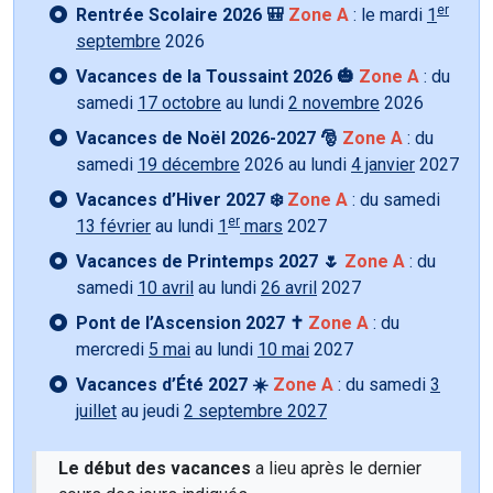
er
Rentrée Scolaire 2026 🎒
Zone A
: le mardi
1
septembre
2026
Vacances de la Toussaint 2026 🎃
Zone A
: du
samedi
17 octobre
au lundi
2 novembre
2026
Vacances de Noël 2026-2027 🎅
Zone A
: du
samedi
19 décembre
2026 au lundi
4 janvier
2027
Vacances d’Hiver 2027 ❄️
Zone A
: du samedi
er
13 février
au lundi
1
mars
2027
Vacances de Printemps 2027 🌷
Zone A
: du
samedi
10 avril
au lundi
26 avril
2027
Pont de l’Ascension 2027 ✝️
Zone A
: du
mercredi
5 mai
au lundi
10 mai
2027
Vacances d’Été 2027 ☀️
Zone A
: du samedi
3
juillet
au jeudi
2 septembre 2027
Le début des vacances
a lieu après le dernier